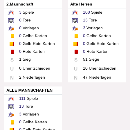
2.Mannschaft
Alte Herren
3
Spiele
108
Spiele
0
Tore
13
Tore
0
Vorlagen
3
Vorlagen
0
Gelbe Karten
0
Gelbe Karten
0
Gelb-Rote Karten
0
Gelb-Rote Karten
0
Rote Karten
0
Rote Karten
1 Sieg
51 Siege
S
S
0 Unentschieden
10 Unentschieden
U
U
2 Niederlagen
47 Niederlagen
N
N
ALLE MANNSCHAFTEN
111
Spiele
13
Tore
3
Vorlagen
0
Gelbe Karten
0
Gelb-Rote Karten