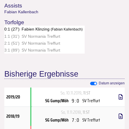
Assists
Fabian Kallenbach
Torfolge
0:1 (27')
Fabien Klinzing
(Fabian Kallenbach)
1:1 (31')
SV Normania Treffurt
2:1 (51')
SV Normania Treffurt
3:1 (89')
SV Normania Treffurt
Bisherige Ergebnisse
Datum anzeigen
So, 10.11.2019
, 11.ST
2019/20
9 : 0
SG Gump/Möh
SV Treffurt
So, 11.11.2018
, 11.ST
2018/19
7 : 0
SG Gump/Möh
SV Treffurt