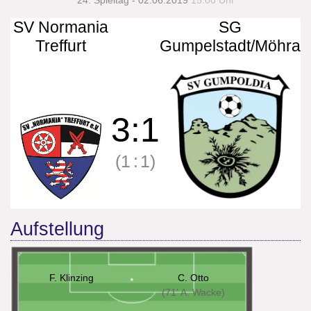
24. Spieltag - 02.06.2019
15:00 Uhr
SV Normania
SG
Treffurt
Gumpelstadt/Möhra
3
:
1
(1
:
1)
Aufstellung
F. Klinzing
C. Otto
(71' A. Wacke)