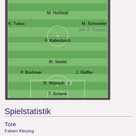
M. Hoßfeld
K. Tukac
M. Schneider
(64' P. Tischer)
F. Kallenbach
M. Seidel
P. Brehmer
J. Raffler
R. Wünsch
C
T. Schenk
Spielstatistik
Tore
Fabien Klinzing