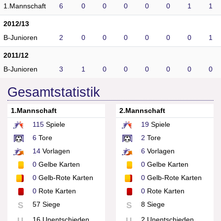
1.Mannschaft
6
0
0
0
0
0
1
1
2012/13
B-Junioren
2
0
0
0
0
0
0
1
2011/12
B-Junioren
3
1
0
0
0
0
0
0
Gesamtstatistik
1.Mannschaft
2.Mannschaft
115
Spiele
19
Spiele
6
Tore
2
Tore
14
Vorlagen
6
Vorlagen
0
Gelbe Karten
0
Gelbe Karten
0
Gelb-Rote Karten
0
Gelb-Rote Karten
0
Rote Karten
0
Rote Karten
57 Siege
8 Siege
S
S
16 Unentschieden
2 Unentschieden
U
U