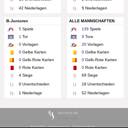
42 Niederlagen
9 Niederlagen
N
N
B-Junioren
ALLE MANNSCHAFTEN
5
Spiele
139
Spiele
1
Tor
9
Tore
0
Vorlagen
20
Vorlagen
0
Gelbe Karten
0
Gelbe Karten
0
Gelb-Rote Karten
0
Gelb-Rote Karten
0
Rote Karten
0
Rote Karten
4 Siege
69 Siege
S
S
0 Unentschieden
18 Unentschieden
U
U
1 Niederlage
52 Niederlagen
N
N
soccero.de
© 2006 - 2026
Kontakt
Impressum
Datenschutz