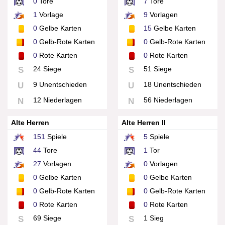
0
Tore
7
Tore
1
Vorlage
9
Vorlagen
0
Gelbe Karten
15
Gelbe Karten
0
Gelb-Rote Karten
0
Gelb-Rote Karten
0
Rote Karten
0
Rote Karten
24 Siege
51 Siege
S
S
9 Unentschieden
18 Unentschieden
U
U
12 Niederlagen
56 Niederlagen
N
N
Alte Herren
Alte Herren II
151
Spiele
5
Spiele
44
Tore
1
Tor
27
Vorlagen
0
Vorlagen
0
Gelbe Karten
0
Gelbe Karten
0
Gelb-Rote Karten
0
Gelb-Rote Karten
0
Rote Karten
0
Rote Karten
69 Siege
1 Sieg
S
S