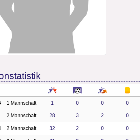
onstatistik
5
1.Mannschaft
1
0
0
0
2.Mannschaft
28
3
2
0
4
2.Mannschaft
32
2
0
0