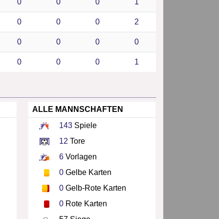
0
0
0
1
0
0
0
2
0
0
0
0
0
0
0
1
ALLE MANNSCHAFTEN
143
Spiele
12
Tore
6
Vorlagen
0
Gelbe Karten
0
Gelb-Rote Karten
0
Rote Karten