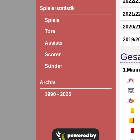
2022/2
Spielerstatistik
2021/2
Spiele
2020/2
Tore
2019/2
Assists
Gesa
Scorer
Sünder
1.Mann
Archiv
1990 - 2025