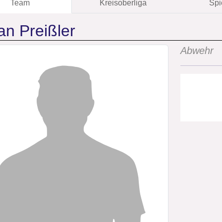
Team
Kreisoberliga
Spi
an Preißler
Abwehr