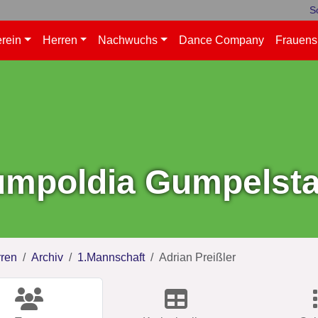
S
rein
Herren
Nachwuchs
Dance Company
Frauens
mpoldia Gumpelstad
ren
Archiv
1.Mannschaft
Adrian Preißler