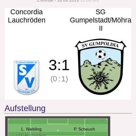
1.Runde - 18.08.2019
15:00 Uhr
Concordia
SG
Lauchröden
Gumpelstadt/Möhra
II
3
:
1
(0
:
1)
Aufstellung
L. Niebling
P. Scheuch
(71' R. Göpfert)