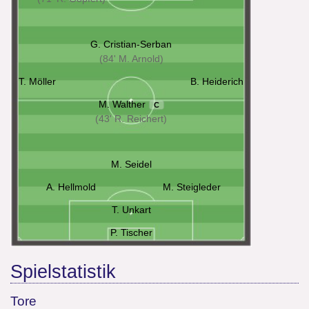
G. Cristian-Serban
(84' M. Arnold)
T. Möller
B. Heiderich
M. Walther
C
(43' R. Reichert)
M. Seidel
A. Hellmold
M. Steigleder
T. Unkart
P. Tischer
Spielstatistik
Tore