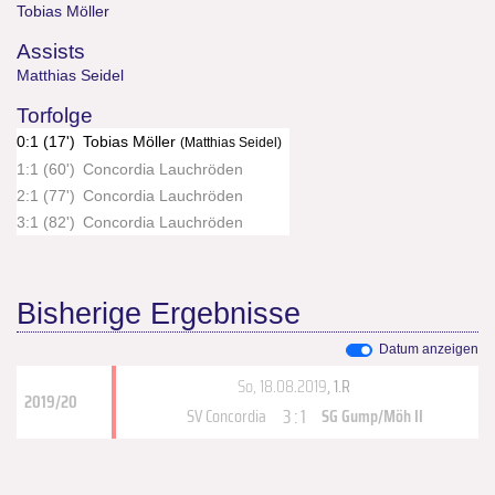
Tobias Möller
Assists
Matthias Seidel
Torfolge
0:1 (17')
Tobias Möller
(Matthias Seidel)
1:1 (60')
Concordia Lauchröden
2:1 (77')
Concordia Lauchröden
3:1 (82')
Concordia Lauchröden
Bisherige Ergebnisse
Datum anzeigen
So, 18.08.2019
, 1.R
2019/20
3 : 1
SV Concordia
SG Gump/Möh II