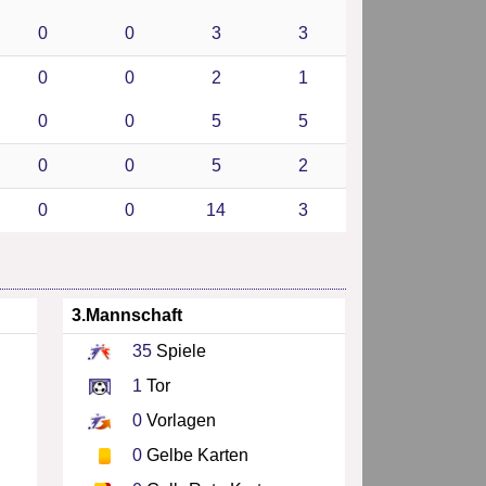
0
0
3
3
0
0
2
1
0
0
5
5
0
0
5
2
0
0
14
3
3.Mannschaft
35
Spiele
1
Tor
0
Vorlagen
0
Gelbe Karten