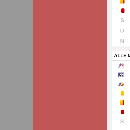
S
U
N
ALLE 
S