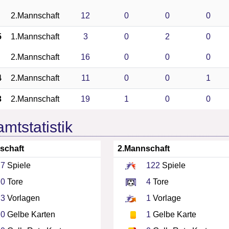
2.Mannschaft
12
0
0
0
5
1.Mannschaft
3
0
2
0
2.Mannschaft
16
0
0
0
4
2.Mannschaft
11
0
0
1
3
2.Mannschaft
19
1
0
0
mtstatistik
schaft
2.Mannschaft
7
Spiele
122
Spiele
0
Tore
4
Tore
3
Vorlagen
1
Vorlage
0
Gelbe Karten
1
Gelbe Karte