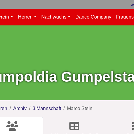
S
rein
Herren
Nachwuchs
Dance Company
Frauens
mpoldia Gumpelstad
ren
Archiv
3.Mannschaft
Marco Stein