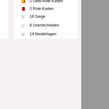
0
Gelb-Rote Karten
0
Rote Karten
S
16 Siege
U
6 Unentschieden
N
14 Niederlagen