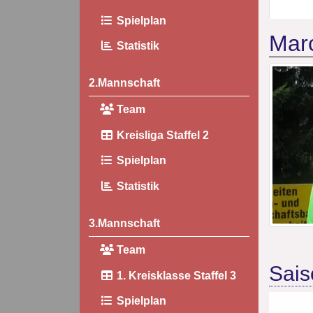
Spielplan
Marc
Statistik
2.Mannschaft
Team
Kreisliga Staffel 2
Spielplan
Statistik
3.Mannschaft
Team
Sais
1. Kreisklasse Staffel 3
Spielplan