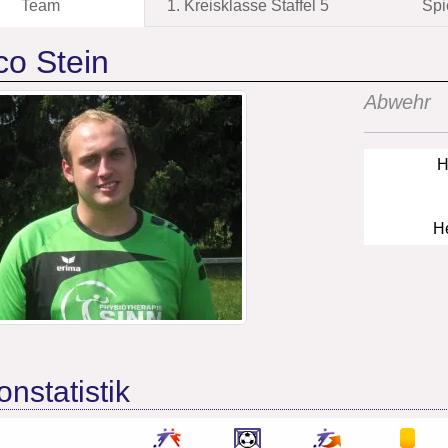
Team
1. Kreisklasse Staffel 5
Spi
o Stein
Abwehr
H
He
onstatistik