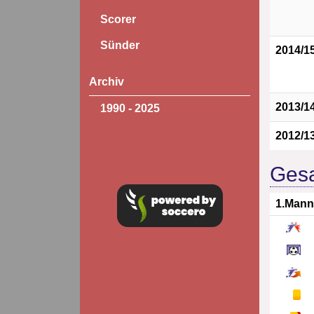
Scorer
Sünder
2014/1
Archiv
2013/1
1990 - 2025
2012/1
Gesa
1.Mann