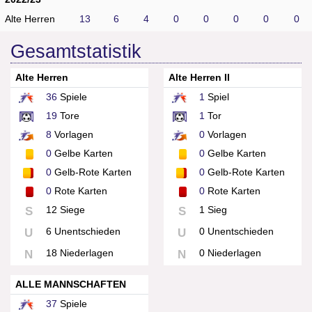
Alte Herren
13
6
4
0
0
0
0
0
Gesamtstatistik
Alte Herren
Alte Herren II
36
Spiele
1
Spiel
19
Tore
1
Tor
8
Vorlagen
0
Vorlagen
0
Gelbe Karten
0
Gelbe Karten
0
Gelb-Rote Karten
0
Gelb-Rote Karten
0
Rote Karten
0
Rote Karten
12 Siege
1 Sieg
S
S
6 Unentschieden
0 Unentschieden
U
U
18 Niederlagen
0 Niederlagen
N
N
ALLE MANNSCHAFTEN
37
Spiele