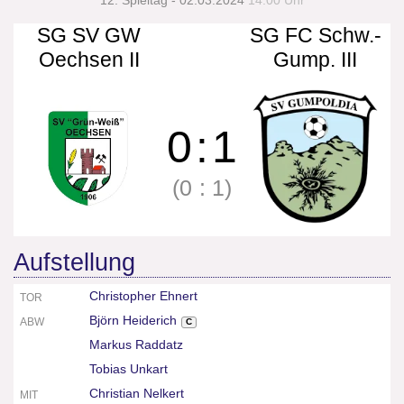
12. Spieltag - 02.03.2024
14:00 Uhr
SG SV GW
SG FC Schw.-
Oechsen II
Gump. III
0
:
1
(0
:
1)
Aufstellung
Christopher Ehnert
TOR
Björn Heiderich
ABW
C
Markus Raddatz
Tobias Unkart
Christian Nelkert
MIT