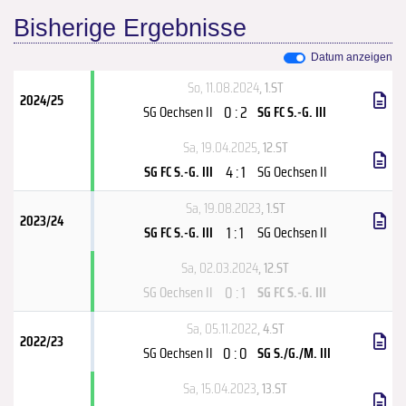
Bisherige Ergebnisse
Datum anzeigen
So, 11.08.2024
, 1.ST
2024/25
0 : 2
SG Oechsen II
SG FC S.-G. III
Sa, 19.04.2025
, 12.ST
4 : 1
SG FC S.-G. III
SG Oechsen II
Sa, 19.08.2023
, 1.ST
2023/24
1 : 1
SG FC S.-G. III
SG Oechsen II
Sa, 02.03.2024
, 12.ST
0 : 1
SG Oechsen II
SG FC S.-G. III
Sa, 05.11.2022
, 4.ST
2022/23
0 : 0
SG Oechsen II
SG S./G./M. III
Sa, 15.04.2023
, 13.ST