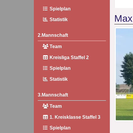
Spielplan
Max
Statistik
2.Mannschaft
Team
Kreisliga Staffel 2
Spielplan
Statistik
3.Mannschaft
Team
1. Kreisklasse Staffel 3
Spielplan