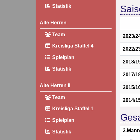
Sais
Statistik
Alte Herren
Team
2023/2
Kreisliga Staffel 4
2022/2
Spielplan
2018/1
Statistik
2017/1
Alte Herren II
2015/1
Team
2014/1
Kreisliga Staffel 1
Gesa
Spielplan
3.Mann
Statistik