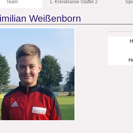
Team
1. Kreisklasse Staffel 2
Spi
imilian Weißenborn
H
He