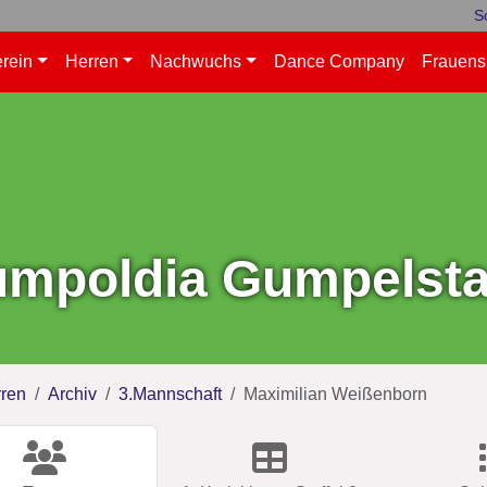
S
rein
Herren
Nachwuchs
Dance Company
Frauens
mpoldia Gumpelstad
ren
Archiv
3.Mannschaft
Maximilian Weißenborn