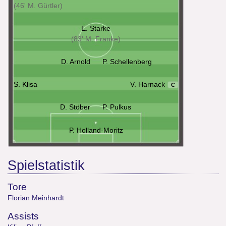
(46' M. Gürtler)
E. Starke
(83' M. Franke)
D. Arnold
P. Schellenberg
S. Klisa
V. Harnack
C
D. Stöber
P. Pulkus
P. Holland-Moritz
Spielstatistik
Tore
Florian Meinhardt
Assists