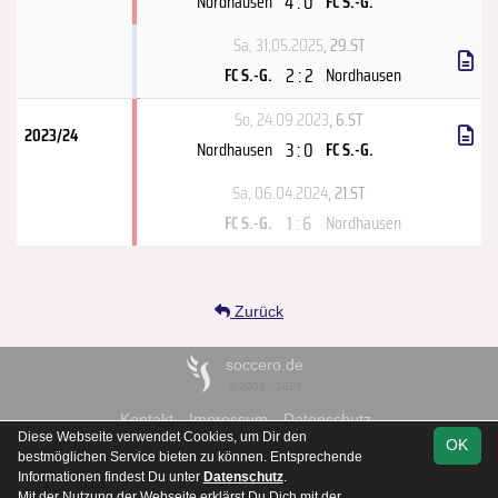
4 : 0
Nordhausen
FC S.-G.
Sa, 31.05.2025
, 29.ST
2 : 2
FC S.-G.
Nordhausen
So, 24.09.2023
, 6.ST
2023/24
3 : 0
Nordhausen
FC S.-G.
Sa, 06.04.2024
, 21.ST
1 : 6
FC S.-G.
Nordhausen
Zurück
soccero.de
© 2006 - 2026
Kontakt
Impressum
Datenschutz
Diese Webseite verwendet Cookies, um Dir den
OK
bestmöglichen Service bieten zu können. Entsprechende
Informationen findest Du unter
Datenschutz
.
Mit der Nutzung der Webseite erklärst Du Dich mit der