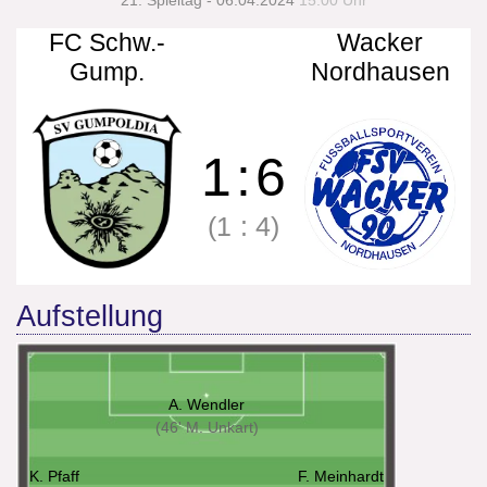
21. Spieltag - 06.04.2024
15:00 Uhr
FC Schw.-
Wacker
Gump.
Nordhausen
1
:
6
(1
:
4)
Aufstellung
A. Wendler
(46' M. Unkart)
K. Pfaff
F. Meinhardt