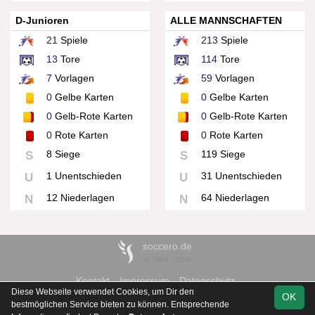
D-Junioren
ALLE MANNSCHAFTEN
21
Spiele
213
Spiele
13
Tore
114
Tore
7
Vorlagen
59
Vorlagen
0
Gelbe Karten
0
Gelbe Karten
0
Gelb-Rote Karten
0
Gelb-Rote Karten
0
Rote Karten
0
Rote Karten
8 Siege
119 Siege
S
S
1 Unentschieden
31 Unentschieden
U
U
12 Niederlagen
64 Niederlagen
N
N
soccero.de
© 2006 - 2026
Kontakt
Impressum
Datenschutz
Diese Webseite verwendet Cookies, um Dir den
OK
bestmöglichen Service bieten zu können. Entsprechende