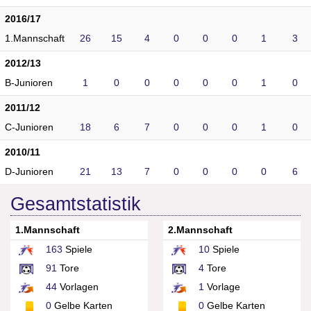
2016/17
1.Mannschaft
26
15
4
0
0
0
1
3
2012/13
B-Junioren
1
0
0
0
0
0
1
0
2011/12
C-Junioren
18
6
7
0
0
0
1
0
2010/11
D-Junioren
21
13
7
0
0
0
0
6
Gesamtstatistik
1.Mannschaft
2.Mannschaft
163
Spiele
10
Spiele
91
Tore
4
Tore
44
Vorlagen
1
Vorlage
0
Gelbe Karten
0
Gelbe Karten