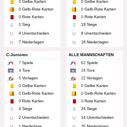
0
Gelbe Karten
0
Gelbe Karten
0
Gelb-Rote Karten
0
Gelb-Rote Karten
0
Rote Karten
0
Rote Karten
1 Sieg
19 Siege
S
S
4 Unentschieden
8 Unentschieden
U
U
7 Niederlagen
18 Niederlagen
N
N
C-Junioren
ALLE MANNSCHAFTEN
7
Spiele
62
Spiele
4
Tore
24
Tore
5
Vorlagen
22
Vorlagen
0
Gelbe Karten
0
Gelbe Karten
0
Gelb-Rote Karten
0
Gelb-Rote Karten
0
Rote Karten
0
Rote Karten
4 Siege
24 Siege
S
S
2 Unentschieden
14 Unentschieden
U
U
1 Niederlage
26 Niederlagen
N
N