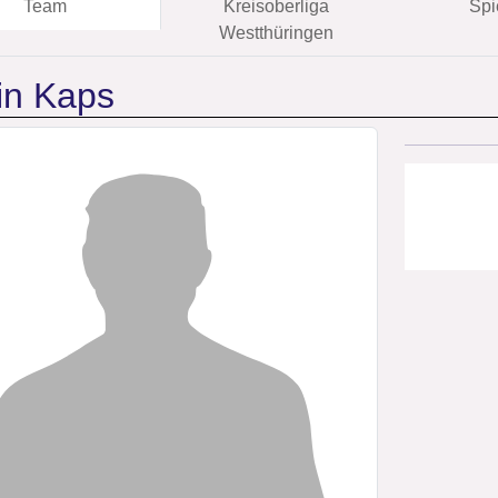
Team
Kreisoberliga
Spi
Westthüringen
in Kaps