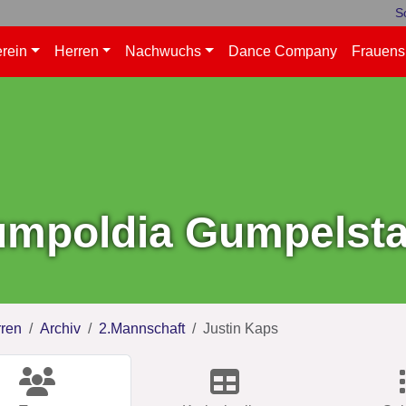
S
rein
Herren
Nachwuchs
Dance Company
Frauens
mpoldia Gumpelstad
ren
Archiv
2.Mannschaft
Justin Kaps