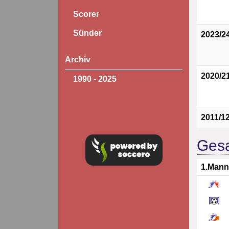
Scorer
Sünder
2023/2
Archiv
2020/2
1990 - 2025
2011/1
Gesa
1.Mann