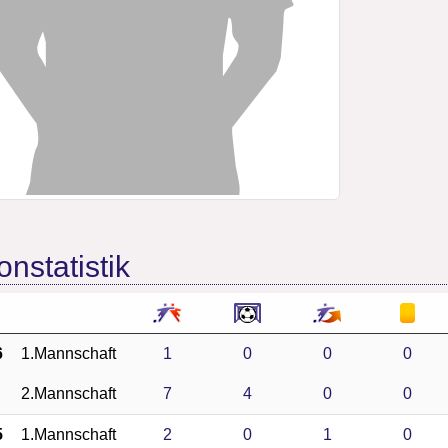
onstatistik
6
1.Mannschaft
1
0
0
0
2.Mannschaft
7
4
0
0
5
1.Mannschaft
2
0
1
0