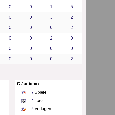
0
0
1
5
0
0
3
2
0
0
0
2
0
0
2
0
0
0
0
0
0
0
0
2
C-Junioren
7
Spiele
4
Tore
5
Vorlagen