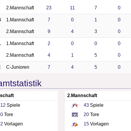
2.Mannschaft
23
11
7
0
4
1.Mannschaft
7
0
1
0
2.Mannschaft
9
4
3
0
1
1.Mannschaft
2
0
0
0
2.Mannschaft
4
1
5
0
2
C-Junioren
7
4
5
0
mtstatistik
schaft
2.Mannschaft
12
Spiele
43
Spiele
0
Tore
20
Tore
2
Vorlagen
15
Vorlagen