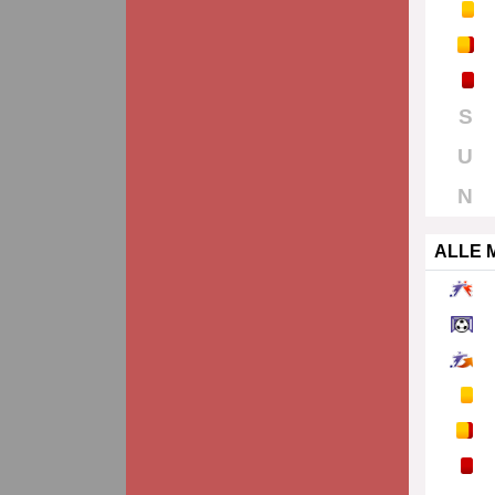
S
U
N
ALLE 