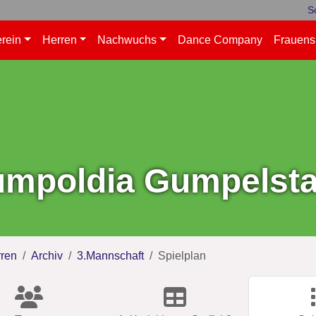
S
rein
Herren
Nachwuchs
Dance Company
Frauens
mpoldia Gumpelstad
ren
Archiv
3.Mannschaft
Spielplan