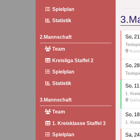
Spielplan
3.M
Statistik
So, 21
2.Mannschaft
Testspi
Team
Kunstrase
Kreisliga Staffel 2
So, 28
Spielplan
Testspi
Statistik
So, 11
1. Krei
3.Mannschaft
Geha
Team
So, 18
1. Krei
1. Kreisklasse Staffel 3
Spielplan
Sa, 24