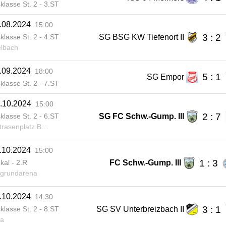
sklasse St. 2 - 3.ST
.08.2024
15:00
3 : 2
SG BSG KW Tiefenort II
sklasse St. 2 - 4.ST
lbach
.09.2024
18:00
5 : 1
SG Empor
sklasse St. 2 - 7.ST
.10.2024
15:00
2 : 7
SG FC Schw.-Gump. III
sklasse St. 2 - 6.ST
nplatz Bad Liebenstein
.10.2024
15:00
1 : 3
FC Schw.-Gump. III
kal - 2.R
grundarena
.10.2024
14:30
3 : 1
SG SV Unterbreizbach II
sklasse St. 2 - 8.ST
a