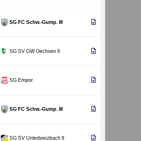
SG FC Schw.-Gump. III
SG SV GW Oechsen II
SG Empor
SG FC Schw.-Gump. III
SG SV Unterbreizbach II