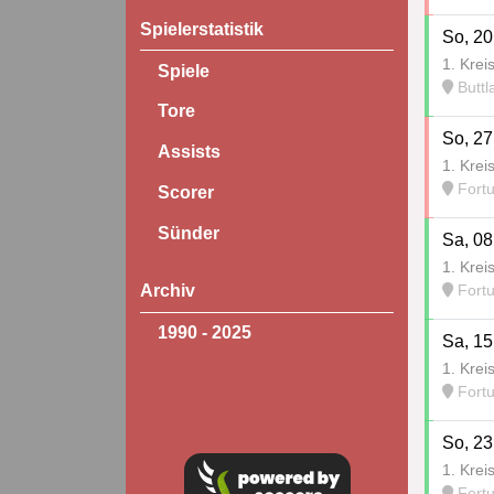
Spielerstatistik
So, 20
1. Krei
Spiele
Buttl
Tore
So, 27
Assists
1. Krei
Fort
Scorer
Sünder
Sa, 08
1. Krei
Archiv
Fort
1990 - 2025
Sa, 15
1. Krei
Fort
So, 23
1. Krei
Fort