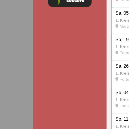
Sa, 05
1. Krei
Marti
Sa, 19
1. Krei
Fort
Sa, 26
1. Krei
Fort
So, 04
1. Krei
Lang
So, 11
1. Krei