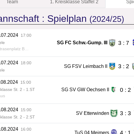
Team
1. Kreisklasse Staffel 2
Spi
annschaft :
Spielplan
(2024/25)
.07.2024
17:00
3 : 7
SG FC Schw.-Gump. III
ele
nplatz Bad Liebenstein
.07.2024
18:00
3 : 2
SG FSV Leimbach II
ele
.08.2024
15:00
0 : 2
SG SV GW Oechsen II
sklasse St. 2 - 1.ST
us
.08.2024
15:00
3 : 3
SV Etterwinden
sklasse St. 2 - 2.ST
.08.2024
16:00
4 : 1
TuS 04 Meimers