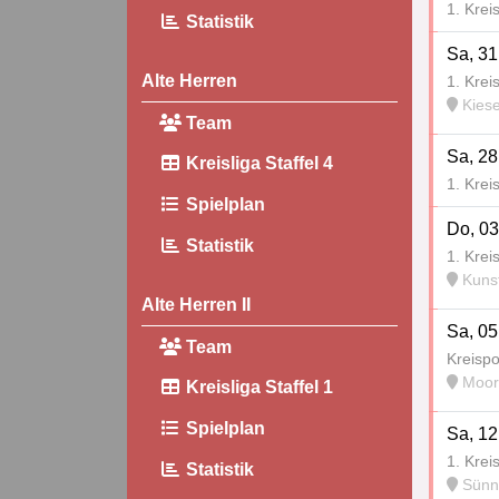
1. Krei
Statistik
Sa, 31
Alte Herren
1. Krei
Kiese
Team
Sa, 28
Kreisliga Staffel 4
1. Krei
Spielplan
Do, 03
Statistik
1. Krei
Kunstrase
Alte Herren II
Sa, 05
Team
Kreispo
Moor
Kreisliga Staffel 1
Spielplan
Sa, 12
1. Krei
Statistik
Sünn