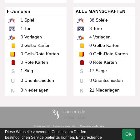
F-Junioren
ALLE MANNSCHAFTEN
1
Spiel
38
Spiele
1
Tor
3
Tore
0
Vorlagen
4
Vorlagen
0
Gelbe Karten
0
Gelbe Karten
0
Gelb-Rote Karten
0
Gelb-Rote Karten
0
Rote Karten
0
Rote Karten
1 Sieg
17 Siege
S
S
0 Unentschieden
8 Unentschieden
U
U
0 Niederlagen
21 Niederlagen
N
N
soccero.de
© 2006 - 2026
Kontakt
Impressum
Datenschutz
Diese Webseite verwendet Cookies, um Dir den
OK
bestmöglichen Service bieten zu können. Entsprechende