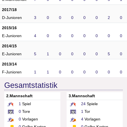
2017/18
D-Junioren
3
0
0
0
0
0
2
0
2015/16
E-Junioren
4
0
0
0
0
0
0
0
2014/15
E-Junioren
5
1
0
0
0
0
5
0
2013/14
F-Junioren
1
1
0
0
0
0
0
0
Gesamtstatistik
2.Mannschaft
3.Mannschaft
1
Spiel
24
Spiele
0
Tore
1
Tor
0
Vorlagen
4
Vorlagen
0
Gelbe Karten
0
Gelbe Karten