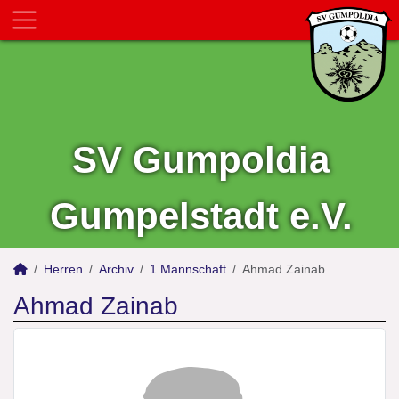
SV Gumpoldia
Gumpelstadt e.V.
Herren
Archiv
1.Mannschaft
Ahmad Zainab
Ahmad Zainab