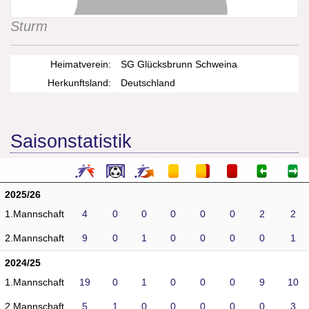
Sturm
Heimatverein:
SG Glücksbrunn Schweina
Herkunftsland:
Deutschland
Saisonstatistik
2025/26
1.Mannschaft
4
0
0
0
0
0
2
2
2.Mannschaft
9
0
1
0
0
0
0
1
2024/25
1.Mannschaft
19
0
1
0
0
0
9
10
2.Mannschaft
5
1
0
0
0
0
0
3