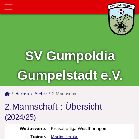
SV Gumpoldia
Gumpelstadt e.V.
Herren
Archiv
2.Mannschaft
2.Mannschaft :
Übersicht
(2024/25)
Wettbewerb:
Kreisoberliga Westthüringen
Trainer:
Martin Franke