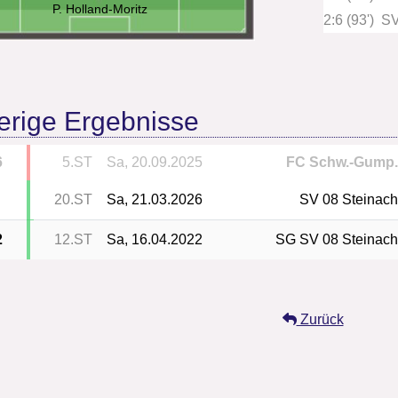
P. Holland-Moritz
2:6 (93')
SV
erige Ergebnisse
6
5.ST
Sa, 20.09.2025
FC Schw.-Gump
20.ST
Sa, 21.03.2026
SV 08 Steinac
2
12.ST
Sa, 16.04.2022
SG SV 08 Steinac
Zurück