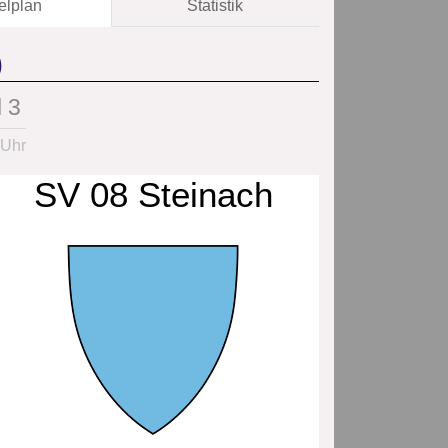
elplan
Statistik
)
 3
 Uhr
SV 08 Steinach