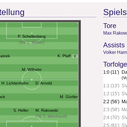
tellung
Spielst
Tore
Max Rakow
P. Schellenberg
(59' L. Walter)
Assists
Volker Har
hatzek
K. Pfaff
C
Torfolge
M. Wilhelm
1:0 (11')
Da
(V
H. Lichtenhahn
D. Arnold
1:1 (13')
SV
1:2 (15')
SV
ack
M. Gürtler
2:2 (56')
Ma
2:3 (58')
Ma
S. Heller
M. Rakowski
(76' F. Meinhardt)
2:4 (70')
SV
2:5 (81')
SV