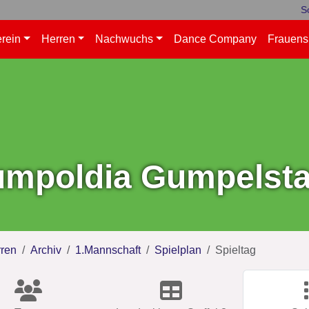
S
rein
Herren
Nachwuchs
Dance Company
Frauens
mpoldia Gumpelstad
ren
Archiv
1.Mannschaft
Spielplan
Spieltag