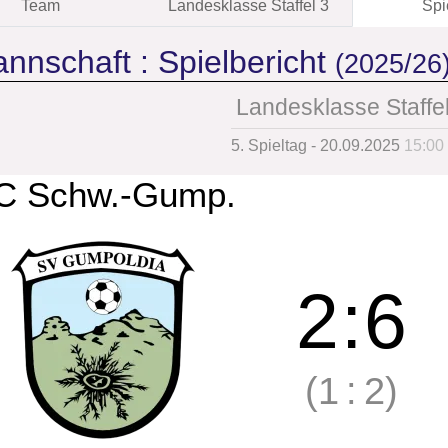
Team
Landesklasse Staffel 3
Spi
annschaft :
Spielbericht
(2025/26
Landesklasse Staffel
5. Spieltag - 20.09.2025
15:00
C Schw.-Gump.
2
:
6
(1
:
2)