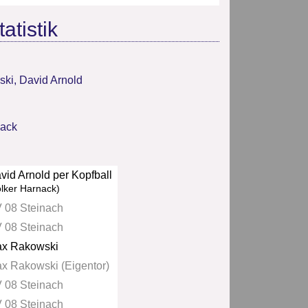
atistik
ski
,
David Arnold
nack
vid Arnold per Kopfball
olker Harnack)
 08 Steinach
 08 Steinach
x Rakowski
x Rakowski (Eigentor)
 08 Steinach
 08 Steinach