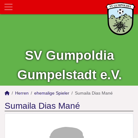
SV Gumpoldia
Gumpelstadt e.V.
Herren
ehemalige Spieler
Sumaila Dias Mané
Sumaila Dias Mané