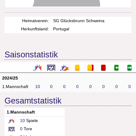
Heimatverein:
SG Glücksbrunn Schweina
Herkunftsland:
Portugal
Saisonstatistik
2024/25
1.Mannschaft
10
0
0
0
0
0
0
0
Gesamtstatistik
1.Mannschaft
10
Spiele
0
Tore