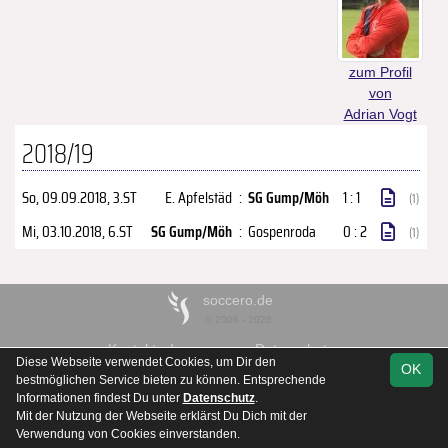
zum Profil
von
Adrian Vogt
2018/19
So, 09.09.2018
, 3.ST
E. Apfelstäd
:
SG Gump/Möh
1 : 1
(1)
Mi, 03.10.2018
, 6.ST
SG Gump/Möh
:
Gospenroda
0 : 2
(1)
soccero.de
© 2006 - 2026
Kontakt
Impressum
Datenschutz
Diese Webseite verwendet Cookies, um Dir den
OK
bestmöglichen Service bieten zu können. Entsprechende
Informationen findest Du unter
Datenschutz
.
Mit der Nutzung der Webseite erklärst Du Dich mit der
Verwendung von Cookies einverstanden.