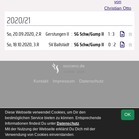
von
Christian Otto
2020/21
So, 20.09.2020
, 2.R
Gerstungen II
:
SG Schw/Gump II
1 : 3
(1)
So, 18.10.2020
, 3.R
SV Ballstädt
:
SG Schw/Gump II
0 : 2
(1)
soccero.de
© 2006 - 2026
Kontakt
Impressum
Datenschutz
Diese Webseite verwendet Cookies, um Dir den
OK
bestmöglichen Service bieten zu können. Entsprechende
Informationen findest Du unter
Datenschutz
.
Mit der Nutzung der Webseite erklärst Du Dich mit der
Verwendung von Cookies einverstanden.