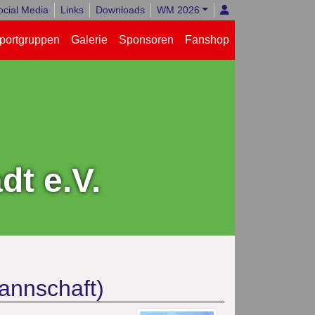
ocial Media
Links
Downloads
WM 2026
portgruppen
Galerie
Sponsoren
Fanshop
t e.V.
annschaft)