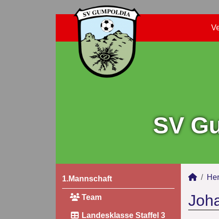
Ve
SV Gu
Her
1.Mannschaft
Joha
Team
Landesklasse Staffel 3