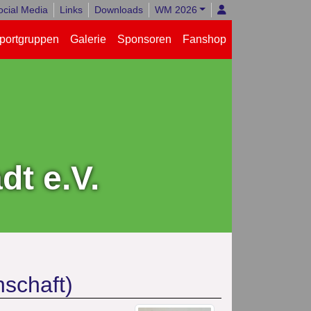
ocial Media
Links
Downloads
WM 2026
portgruppen
Galerie
Sponsoren
Fanshop
t e.V.
nschaft)