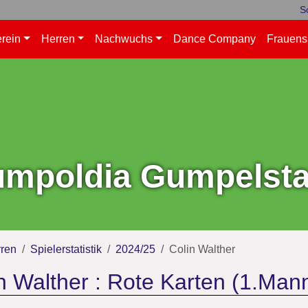
S
rein
Herren
Nachwuchs
Dance Company
Frauens
mpoldia Gumpelstad
ren
Spielerstatistik
2024/25
Colin Walther
n Walther : Rote Karten (1.Man