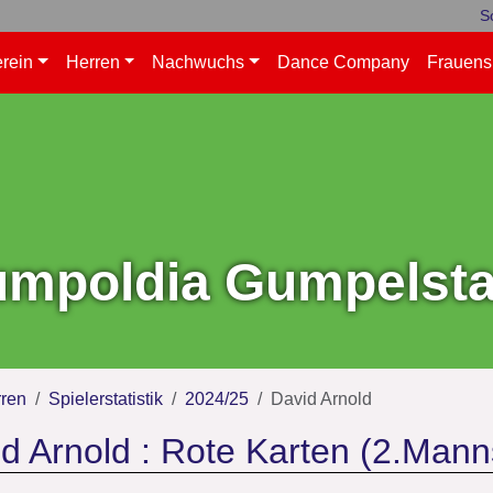
S
rein
Herren
Nachwuchs
Dance Company
Frauens
mpoldia Gumpelstad
ren
Spielerstatistik
2024/25
David Arnold
d Arnold : Rote Karten (2.Mann