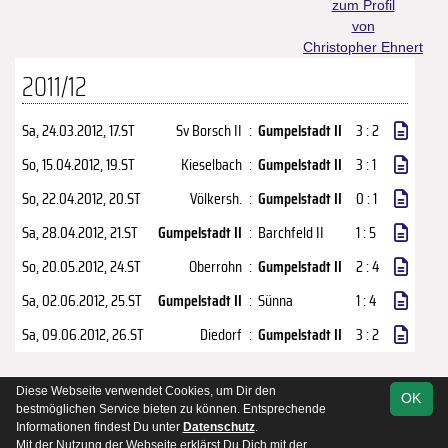
zum Profil
von
Christopher Ehnert
2011/12
Sa, 24.03.2012
, 17.ST
Sv Borsch II
:
Gumpelstadt II
3 : 2
So, 15.04.2012
, 19.ST
Kieselbach
:
Gumpelstadt II
3 : 1
So, 22.04.2012
, 20.ST
Völkersh.
:
Gumpelstadt II
0 : 1
Sa, 28.04.2012
, 21.ST
Gumpelstadt II
:
Barchfeld II
1 : 5
So, 20.05.2012
, 24.ST
Oberrohn
:
Gumpelstadt II
2 : 4
Sa, 02.06.2012
, 25.ST
Gumpelstadt II
:
Sünna
1 : 4
Sa, 09.06.2012
, 26.ST
Diedorf
:
Gumpelstadt II
3 : 2
Diese Webseite verwendet Cookies, um Dir den
OK
soccero.de
bestmöglichen Service bieten zu können. Entsprechende
© 2006 - 2026
Informationen findest Du unter
Datenschutz
.
Mit der Nutzung der Webseite erklärst Du Dich mit der