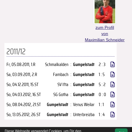
zum Profil
von
Maximilian Schneider
2011/12
Fr, 05.08.2011
, 1.R
Schmalkalden
:
Gumpelstadt
2 : 3
Sa, 03.09.2011
, 2.R
Fambach
:
Gumpelstadt
1 : 5
So, 04.12.2011
, 15.ST
SV Ifta
:
Gumpelstadt
5 : 2
So, 04.03.2012
, 16.ST
SG Gotha
:
Gumpelstadt
0 : 0
So, 08.04.2012
, 21.ST
Gumpelstadt
:
Venus Weilar
1 : 1
So, 13.05.2012
, 26.ST
Gumpelstadt
:
Unterbreizba
1 : 4
Diese Webseite verwendet Cookies, um Dir den