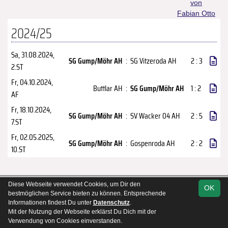
von
Fabian Otto
2024/25
Sa, 31.08.2024
,
SG Gump/Möhr AH
:
SG Vitzeroda AH
2 : 3
2.ST
Fr, 04.10.2024
,
Buttlar AH
:
SG Gump/Möhr AH
1 : 2
AF
Fr, 18.10.2024
,
SG Gump/Möhr AH
:
SV Wacker 04 AH
2 : 5
7.ST
Fr, 02.05.2025
,
SG Gump/Möhr AH
:
Gospenroda AH
2 : 2
10.ST
soccero.de
Diese Webseite verwendet Cookies, um Dir den
OK
bestmöglichen Service bieten zu können. Entsprechende
© 2006 - 2026
Informationen findest Du unter
Datenschutz
.
Kontakt
Impressum
Datenschutz
Mit der Nutzung der Webseite erklärst Du Dich mit der
Verwendung von Cookies einverstanden.