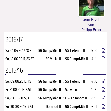
zum Profil
von
Philipp Ernst
2016/17
Sa, 01.04.2017
, 18.ST
SG Gump/Möh II
:
SG Tiefenort II
5 : 0
So, 18.06.2017
, 26.ST
SG Vacha II
:
SG Gump/Möh II
4 : 1
2015/16
So, 09.08.2015
, 1.ST
SG Gump/Möh II
:
SG Tiefenort II
4 : 0
Fr, 21.08.2015
, 5.ST
SG Gump/Möh II
:
Schweina II
1 : 6
So, 23.08.2015
, 3.ST
SG Gump/Möh II
:
FSV Leimbach II
2 : 1
So, 30.08.2015
, 4.ST
Dorndorf II
:
SG Gump/Möh II
6 : 1