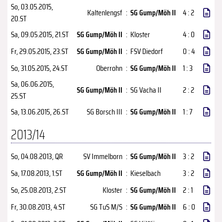
So, 03.05.2015
,
Kaltenlengsf
:
SG Gump/Möh II
4 : 2
20.ST
Sa, 09.05.2015
, 21.ST
SG Gump/Möh II
:
Kloster
4 : 0
Fr, 29.05.2015
, 23.ST
SG Gump/Möh II
:
FSV Diedorf
0 : 4
So, 31.05.2015
, 24.ST
Oberrohn
:
SG Gump/Möh II
1 : 3
Sa, 06.06.2015
,
SG Gump/Möh II
:
SG Vacha II
2 : 2
25.ST
Sa, 13.06.2015
, 26.ST
SG Borsch III
:
SG Gump/Möh II
1 : 7
2013/14
So, 04.08.2013
, QR
SV Immelborn
:
SG Gump/Möh II
3 : 2
Sa, 17.08.2013
, 1.ST
SG Gump/Möh II
:
Kieselbach
3 : 2
So, 25.08.2013
, 2.ST
Kloster
:
SG Gump/Möh II
2 : 1
Fr, 30.08.2013
, 4.ST
SG TuS M/S
:
SG Gump/Möh II
6 : 0