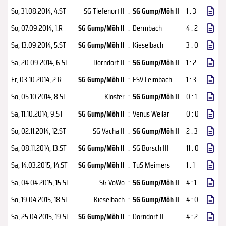
So, 31.08.2014
, 4.ST
SG Tiefenort II
:
SG Gump/Möh II
1 : 3
So, 07.09.2014
, 1.R
SG Gump/Möh II
:
Dermbach
4 : 2
Sa, 13.09.2014
, 5.ST
SG Gump/Möh II
:
Kieselbach
3 : 0
Sa, 20.09.2014
, 6.ST
Dorndorf II
:
SG Gump/Möh II
1 : 2
Fr, 03.10.2014
, 2.R
SG Gump/Möh II
:
FSV Leimbach
1 : 3
So, 05.10.2014
, 8.ST
Kloster
:
SG Gump/Möh II
0 : 1
Sa, 11.10.2014
, 9.ST
SG Gump/Möh II
:
Venus Weilar
0 : 0
So, 02.11.2014
, 12.ST
SG Vacha II
:
SG Gump/Möh II
2 : 3
Sa, 08.11.2014
, 13.ST
SG Gump/Möh II
:
SG Borsch III
11 : 0
Sa, 14.03.2015
, 14.ST
SG Gump/Möh II
:
TuS Meimers
1 : 1
Sa, 04.04.2015
, 15.ST
SG VöWö
:
SG Gump/Möh II
4 : 1
So, 19.04.2015
, 18.ST
Kieselbach
:
SG Gump/Möh II
4 : 0
Sa, 25.04.2015
, 19.ST
SG Gump/Möh II
:
Dorndorf II
4 : 2