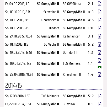
Fr, 04.09.2015
, 1.R
SG Gump/Möh II
:
SG GW Sünna
2 : 1
Sa, 03.10.2015
, 2.R
Schweina II
:
SG Gump/Möh II
4 : 3
Sa, 10.10.2015
, 8.ST
K.nordheim II
:
SG Gump/Möh II
4 : 5
So, 18.10.2015
, 9.ST
Diedorf
:
SG Gump/Möh II
1 : 0
Sa, 24.10.2015
, 10.ST
SG Gump/Möh II
:
Kaltenlengsf
3 : 1
So, 01.11.2015
, 11.ST
SG Vacha II
:
SG Gump/Möh II
5 : 2
Sa, 19.03.2016
, 15.ST
SG Gump/Möh II
:
Dorndorf II
1 : 3
Sa, 09.04.2016
, 17.ST
SG Gump/Möh II
:
TuS Meimers
1 : 1
(
)
Sa, 23.04.2016
, 19.ST
SG Gump/Möh II
:
K.nordheim II
1 : 4
2014/15
So, 17.08.2014
, 1.ST
TuS Meimers
:
SG Gump/Möh II
5 : 2
Fr, 22.08.2014
, 2.ST
SG Gump/Möh II
:
SG VöWö
0 : 1