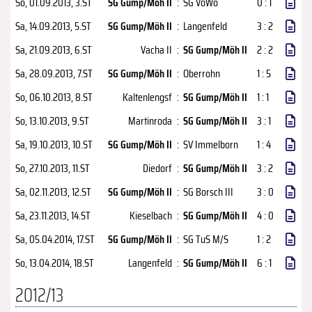
So, 01.09.2013
, 3.ST
SG Gump/Möh II
:
SG VöWö
0 : 1
Sa, 14.09.2013
, 5.ST
SG Gump/Möh II
:
Langenfeld
3 : 2
Sa, 21.09.2013
, 6.ST
Vacha II
:
SG Gump/Möh II
2 : 2
Sa, 28.09.2013
, 7.ST
SG Gump/Möh II
:
Oberrohn
1 : 5
So, 06.10.2013
, 8.ST
Kaltenlengsf
:
SG Gump/Möh II
1 : 1
So, 13.10.2013
, 9.ST
Martinroda
:
SG Gump/Möh II
3 : 1
Sa, 19.10.2013
, 10.ST
SG Gump/Möh II
:
SV Immelborn
1 : 4
So, 27.10.2013
, 11.ST
Diedorf
:
SG Gump/Möh II
3 : 2
Sa, 02.11.2013
, 12.ST
SG Gump/Möh II
:
SG Borsch III
3 : 0
Sa, 23.11.2013
, 14.ST
Kieselbach
:
SG Gump/Möh II
4 : 0
Sa, 05.04.2014
, 17.ST
SG Gump/Möh II
:
SG TuS M/S
1 : 2
So, 13.04.2014
, 18.ST
Langenfeld
:
SG Gump/Möh II
6 : 1
2012/13