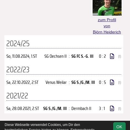
zum Profil
von
Björn Heiderich
2024/25
So, 11.08.2024
, 1.ST
SG Oechsen II
:
SG FC S.-G. III
0 : 2
(1)
2022/23
Sa, 22.10.2022
, 2.ST
Venus Weilar
:
SG S./G./M. III
0 : 5
(1)
2021/22
Sa, 28.08.2021
, 2.ST
SG S./G./M. III
:
Dermbach II
3 : 1
(1)
Diese Webseite verwendet Cookies, um Dir den
OK
soccero.de