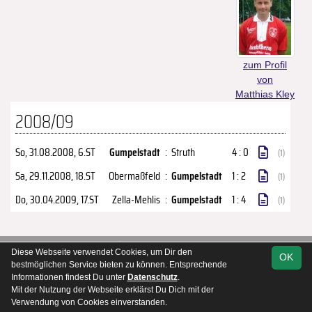
zum Profil
von
Matthias Kley
2008/09
So, 31.08.2008
, 6.ST
Gumpelstadt
:
Struth
4 : 0
(1)
Sa, 29.11.2008
, 18.ST
Obermaßfeld
:
Gumpelstadt
1 : 2
(1)
Do, 30.04.2009
, 17.ST
Zella-Mehlis
:
Gumpelstadt
1 : 4
(1)
soccero.de
Diese Webseite verwendet Cookies, um Dir den
OK
© 2006 - 2026
bestmöglichen Service bieten zu können. Entsprechende
Informationen findest Du unter
Datenschutz
.
Kontakt
Impressum
Datenschutz
Mit der Nutzung der Webseite erklärst Du Dich mit der
Verwendung von Cookies einverstanden.