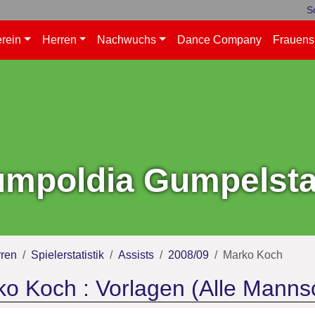
S
rein
Herren
Nachwuchs
Dance Company
Frauens
mpoldia Gumpelstad
ren
Spielerstatistik
Assists
2008/09
Marko Koch
o Koch : Vorlagen (Alle Manns