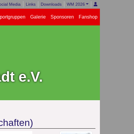
ocial Media
Links
Downloads
WM 2026
portgruppen
Galerie
Sponsoren
Fanshop
t e.V.
chaften)