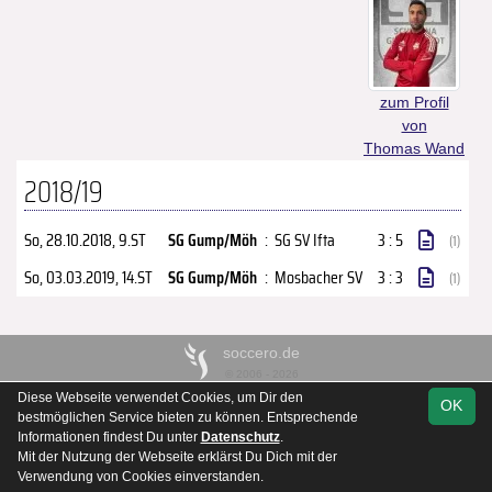
zum Profil
von
Thomas Wand
2018/19
So, 28.10.2018
, 9.ST
SG Gump/Möh
:
SG SV Ifta
3 : 5
(1)
So, 03.03.2019
, 14.ST
SG Gump/Möh
:
Mosbacher SV
3 : 3
(1)
soccero.de
© 2006 - 2026
Diese Webseite verwendet Cookies, um Dir den
OK
Kontakt
Impressum
Datenschutz
bestmöglichen Service bieten zu können. Entsprechende
Informationen findest Du unter
Datenschutz
.
Mit der Nutzung der Webseite erklärst Du Dich mit der
Verwendung von Cookies einverstanden.