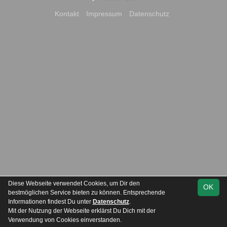
Kontakt
Impressum
Datenschutz
Diese Webseite verwendet Cookies, um Dir den
OK
bestmöglichen Service bieten zu können. Entsprechende
Informationen findest Du unter
Datenschutz
.
Mit der Nutzung der Webseite erklärst Du Dich mit der
Team
Kreisliga Staffel
Spielplan
Statistik
Verwendung von Cookies einverstanden.
1