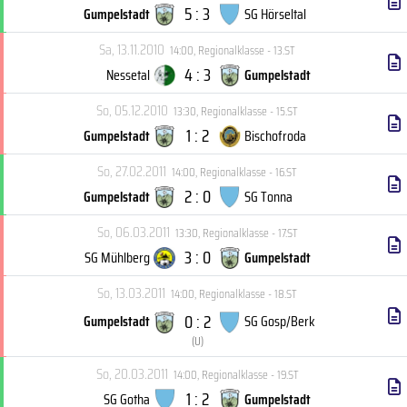
5 : 3
Gumpelstadt
SG Hörseltal
Sa, 13.11.2010
14:00
,
Regionalklasse - 13.ST
4 : 3
Nessetal
Gumpelstadt
So, 05.12.2010
13:30
,
Regionalklasse - 15.ST
1 : 2
Gumpelstadt
Bischofroda
So, 27.02.2011
14:00
,
Regionalklasse - 16.ST
2 : 0
Gumpelstadt
SG Tonna
So, 06.03.2011
13:30
,
Regionalklasse - 17.ST
3 : 0
SG Mühlberg
Gumpelstadt
So, 13.03.2011
14:00
,
Regionalklasse - 18.ST
0 : 2
Gumpelstadt
SG Gosp/Berk
(
U
)
So, 20.03.2011
14:00
,
Regionalklasse - 19.ST
1 : 2
SG Gotha
Gumpelstadt