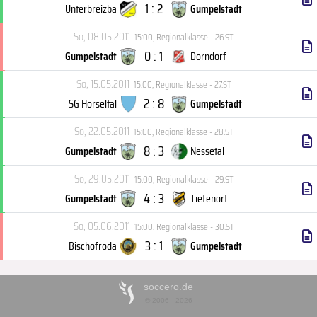
1 : 2
Unterbreizba
Gumpelstadt
So, 08.05.2011
15:00
,
Regionalklasse - 26.ST
0 : 1
Gumpelstadt
Dorndorf
So, 15.05.2011
15:00
,
Regionalklasse - 27.ST
2 : 8
SG Hörseltal
Gumpelstadt
So, 22.05.2011
15:00
,
Regionalklasse - 28.ST
8 : 3
Gumpelstadt
Nessetal
So, 29.05.2011
15:00
,
Regionalklasse - 29.ST
4 : 3
Gumpelstadt
Tiefenort
So, 05.06.2011
15:00
,
Regionalklasse - 30.ST
3 : 1
Bischofroda
Gumpelstadt
soccero.de
© 2006 - 2026