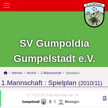
SV Gumpoldia
Gumpelstadt e.V.
Herren
Archiv
1.Mannschaft
Spielplan
1.Mannschaft :
Spielplan
(2010/11)
Sa, 31.07.2010
15:00
,
Regio-Pokal Süd - 1.R
8 : 1
Gumpelstadt
Meiningen