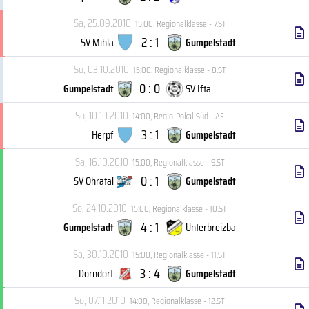
Sa, 25.09.2010
15:00
,
Regionalklasse - 7.ST
2 : 1
SV Mihla
Gumpelstadt
So, 03.10.2010
15:00
,
Regionalklasse - 8.ST
0 : 0
Gumpelstadt
SV Ifta
So, 10.10.2010
14:00
,
Regio-Pokal Süd - AF
3 : 1
Herpf
Gumpelstadt
Sa, 16.10.2010
15:00
,
Regionalklasse - 9.ST
0 : 1
SV Ohratal
Gumpelstadt
So, 24.10.2010
15:00
,
Regionalklasse - 10.ST
4 : 1
Gumpelstadt
Unterbreizba
Sa, 30.10.2010
15:00
,
Regionalklasse - 11.ST
3 : 4
Dorndorf
Gumpelstadt
So, 07.11.2010
14:00
,
Regionalklasse - 12.ST