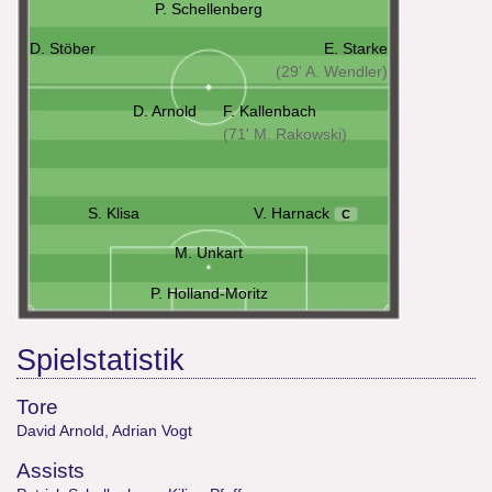
P. Schellenberg
D. Stöber
E. Starke
(29' A. Wendler)
D. Arnold
F. Kallenbach
(71' M. Rakowski)
S. Klisa
V. Harnack
C
M. Unkart
P. Holland-Moritz
Spielstatistik
Tore
David Arnold
,
Adrian Vogt
Assists