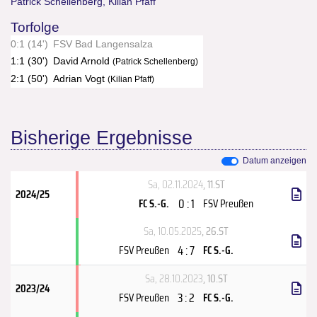
Patrick Schellenberg
,
Kilian Pfaff
Torfolge
0:1 (14')
FSV Bad Langensalza
1:1 (30')
David Arnold
(Patrick Schellenberg)
2:1 (50')
Adrian Vogt
(Kilian Pfaff)
Bisherige Ergebnisse
Datum anzeigen
Sa, 02.11.2024
, 11.ST
2024/25
0 : 1
FC S.-G.
FSV Preußen
Sa, 10.05.2025
, 26.ST
4 : 7
FSV Preußen
FC S.-G.
Sa, 28.10.2023
, 10.ST
2023/24
3 : 2
FSV Preußen
FC S.-G.