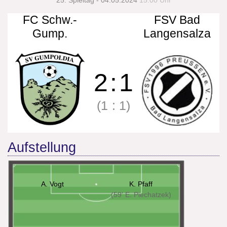
25. Spieltag - 04.05.2024
15:00 Uhr
FC Schw.-
FSV Bad
Gump.
Langensalza
2
:
1
(1
:
1)
Aufstellung
A. Vogt
K. Pfaff
(59' E. Piechatzek)