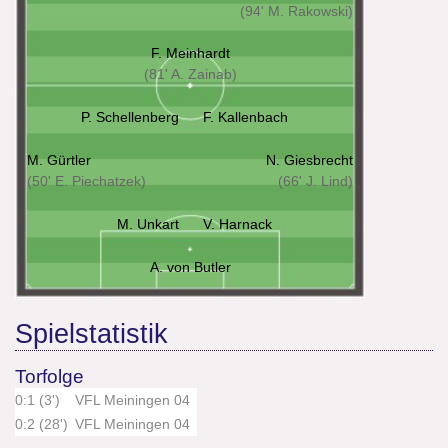
(94' M. Rakowski)
F. Meinhardt
(81' A. Zainab)
P. Schellenberg
F. Kallenbach
M. Gürtler
N. Giesbrecht
(50' E. Piechatzek)
(66' J. Lind)
M. Unkart
V. Harnack
A. von Butler
Spielstatistik
Torfolge
0:1 (3')
VFL Meiningen 04
0:2 (28')
VFL Meiningen 04