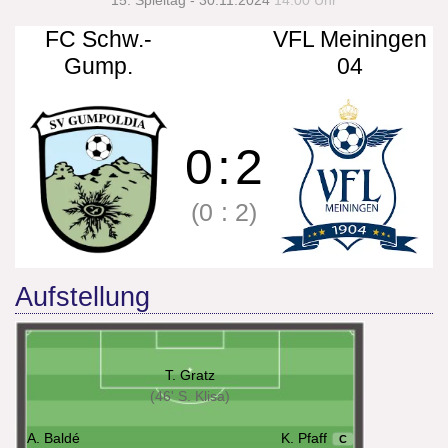
15. Spieltag - 30.11.2024
14:00 Uhr
FC Schw.-
VFL Meiningen
Gump.
04
0
:
2
(0
:
2)
Aufstellung
T. Gratz
(46' S. Klisa)
A. Baldé
K. Pfaff
C