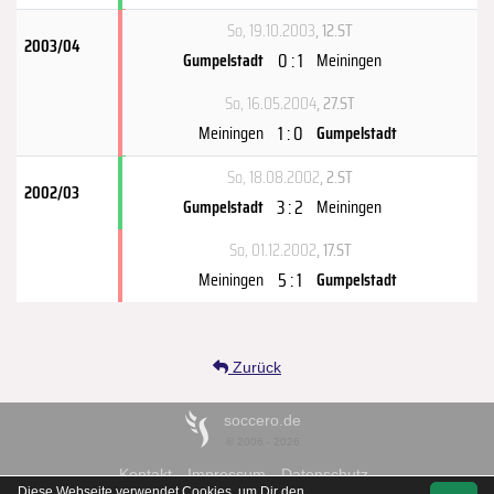
So, 19.10.2003
, 12.ST
2003/04
0 : 1
Gumpelstadt
Meiningen
So, 16.05.2004
, 27.ST
1 : 0
Meiningen
Gumpelstadt
So, 18.08.2002
, 2.ST
2002/03
3 : 2
Gumpelstadt
Meiningen
So, 01.12.2002
, 17.ST
5 : 1
Meiningen
Gumpelstadt
Zurück
soccero.de
© 2006 - 2026
Kontakt
Impressum
Datenschutz
Diese Webseite verwendet Cookies, um Dir den