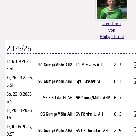
zum Profil
von
Philipp Ernst
2025/26
Fr, 12.09.2025
,
SG Gump/Möhr AH2
:
HV Merkers AH
2 : 3
3.ST
Fr, 26.09.2025
,
SG Gump/Möhr AH2
:
SpG Kloster AH
8 : 1
5.ST
So, 26.10.2025
,
SG Feldatal N. AH
:
SG Gump/Möhr AH2
6 : 7
6.ST
Fr, 20.03.2026
,
SG Gump/Möhr AH
:
SV Förtha-U. AH
6 : 2
1.ST
Fr, 10.04.2026
,
SG Gump/Möhr AH2
:
SV 03 Dorndorf AH
2 : 5
9.ST