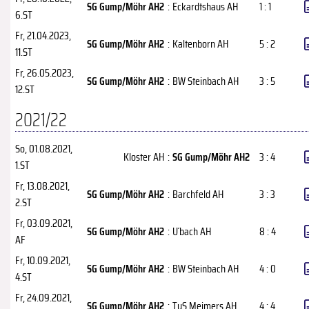
SG Gump/Möhr AH2
:
Eckardtshaus AH
1 : 1
6.ST
Fr, 21.04.2023
,
SG Gump/Möhr AH2
:
Kaltenborn AH
5 : 2
11.ST
Fr, 26.05.2023
,
SG Gump/Möhr AH2
:
BW Steinbach AH
3 : 5
12.ST
2021/22
So, 01.08.2021
,
Kloster AH
:
SG Gump/Möhr AH2
3 : 4
1.ST
Fr, 13.08.2021
,
SG Gump/Möhr AH2
:
Barchfeld AH
3 : 3
2.ST
Fr, 03.09.2021
,
SG Gump/Möhr AH2
:
U´bach AH
8 : 4
AF
Fr, 10.09.2021
,
SG Gump/Möhr AH2
:
BW Steinbach AH
4 : 0
4.ST
Fr, 24.09.2021
,
SG Gump/Möhr AH2
:
TuS Meimers AH
4 : 4