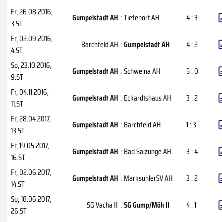
Fr, 26.08.2016
,
Gumpelstadt AH
:
Tiefenort AH
4 : 3
3.ST
Fr, 02.09.2016
,
Barchfeld AH
:
Gumpelstadt AH
4 : 2
4.ST
So, 23.10.2016
,
Gumpelstadt AH
:
Schweina AH
5 : 0
9.ST
Fr, 04.11.2016
,
Gumpelstadt AH
:
Eckardtshaus AH
3 : 2
11.ST
Fr, 28.04.2017
,
Gumpelstadt AH
:
Barchfeld AH
1 : 3
13.ST
Fr, 19.05.2017
,
Gumpelstadt AH
:
Bad Salzunge AH
3 : 4
16.ST
Fr, 02.06.2017
,
Gumpelstadt AH
:
MarksuhlerSV AH
3 : 2
14.ST
So, 18.06.2017
,
SG Vacha II
:
SG Gump/Möh II
4 : 1
26.ST