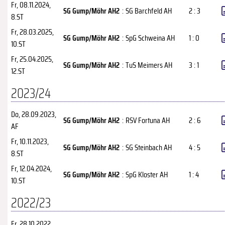
Fr, 08.11.2024
,
SG Gump/Möhr AH2
:
SG Barchfeld AH
2 : 3
8.ST
Fr, 28.03.2025
,
SG Gump/Möhr AH2
:
SpG Schweina AH
1 : 0
10.ST
Fr, 25.04.2025
,
SG Gump/Möhr AH2
:
TuS Meimers AH
3 : 1
12.ST
2023/24
Do, 28.09.2023
,
SG Gump/Möhr AH2
:
RSV Fortuna AH
2 : 6
AF
Fr, 10.11.2023
,
SG Gump/Möhr AH2
:
SG Steinbach AH
4 : 5
8.ST
Fr, 12.04.2024
,
SG Gump/Möhr AH2
:
SpG Kloster AH
1 : 4
10.ST
2022/23
Fr, 28.10.2022
,