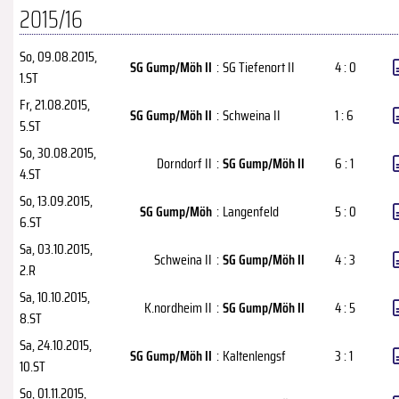
2015/16
So, 09.08.2015
,
SG Gump/Möh II
:
SG Tiefenort II
4 : 0
1.ST
Fr, 21.08.2015
,
SG Gump/Möh II
:
Schweina II
1 : 6
5.ST
So, 30.08.2015
,
Dorndorf II
:
SG Gump/Möh II
6 : 1
4.ST
So, 13.09.2015
,
SG Gump/Möh
:
Langenfeld
5 : 0
6.ST
Sa, 03.10.2015
,
Schweina II
:
SG Gump/Möh II
4 : 3
2.R
Sa, 10.10.2015
,
K.nordheim II
:
SG Gump/Möh II
4 : 5
8.ST
Sa, 24.10.2015
,
SG Gump/Möh II
:
Kaltenlengsf
3 : 1
10.ST
So, 01.11.2015
,