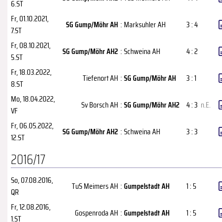
6.ST
Fr, 01.10.2021
,
SG Gump/Möhr AH
:
Marksuhler AH
3 : 4
7.ST
Fr, 08.10.2021
,
SG Gump/Möhr AH2
:
Schweina AH
4 : 2
5.ST
Fr, 18.03.2022
,
Tiefenort AH
:
SG Gump/Möhr AH
3 : 1
8.ST
Mo, 18.04.2022
,
Sv Borsch AH
:
SG Gump/Möhr AH2
4 : 3
n.E.
VF
Fr, 06.05.2022
,
SG Gump/Möhr AH2
:
Schweina AH
3 : 3
12.ST
2016/17
So, 07.08.2016
,
TuS Meimers AH
:
Gumpelstadt AH
1 : 5
QR
Fr, 12.08.2016
,
Gospenroda AH
:
Gumpelstadt AH
1 : 5
1.ST