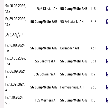
So, 10.05.2026
,
SpG Kloster AH
:
SG Gump/Möhr AH2
1 : 6
12.ST
Fr, 29.05.2026
,
SG Gump/Möhr AH2
:
SG Feldatal N. AH
2 : 8
13.ST
2024/25
Fr, 16.08.2024
,
SG Gump/Möhr AH2
:
Dermbach AH
4 : 1
1.R
Fr, 23.08.2024
,
SG Barchfeld AH
:
SG Gump/Möhr AH2
6 : 1
1.ST
Fr, 06.09.2024
,
SpG Schweina AH
:
SG Gump/Möhr AH2
1 : 7
3.ST
Fr, 13.09.2024
,
SG Gump/Möhr AH2
:
Helmershaus. AH
2 : 5
4.ST
Fr, 11.10.2024
,
TuS Meimers AH
:
SG Gump/Möhr AH2
1 : 3
5.ST