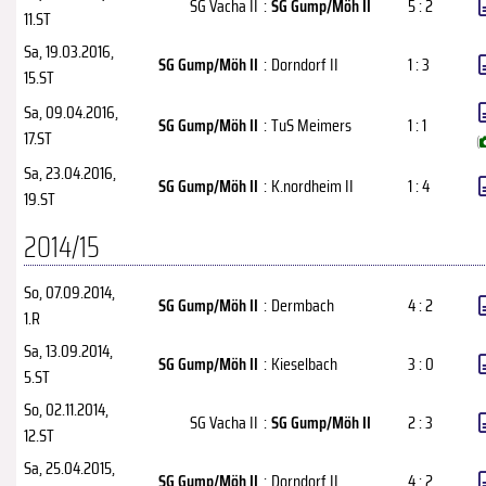
SG Vacha II
:
SG Gump/Möh II
5 : 2
11.ST
Sa, 19.03.2016
,
SG Gump/Möh II
:
Dorndorf II
1 : 3
15.ST
Sa, 09.04.2016
,
SG Gump/Möh II
:
TuS Meimers
1 : 1
17.ST
(
Sa, 23.04.2016
,
SG Gump/Möh II
:
K.nordheim II
1 : 4
19.ST
2014/15
So, 07.09.2014
,
SG Gump/Möh II
:
Dermbach
4 : 2
1.R
Sa, 13.09.2014
,
SG Gump/Möh II
:
Kieselbach
3 : 0
5.ST
So, 02.11.2014
,
SG Vacha II
:
SG Gump/Möh II
2 : 3
12.ST
Sa, 25.04.2015
,
SG Gump/Möh II
:
Dorndorf II
4 : 2