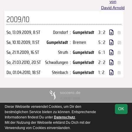
von
David Arnold
2009/10
So, 13.09.2009
, 8.ST
Dorndorf
:
Gumpelstadt
3 : 2
(1)
Sa, 10.10.2009
, 11.ST
Gumpelstadt
:
Bremen
5 : 2
(2)
Sa, 21.11.2009
, 16.ST
Struth
:
Gumpelstadt
6 : 1
(1)
So, 21.03.2010
, 20.ST
Schwallungen
:
Gumpelstadt
2 : 2
(1)
Do, 01.04.2010
, 18.ST
Steinbach
:
Gumpelstadt
1 : 2
(1)
soccero.de
© 2006 - 2026
Diese Webseite verwendet Cookies, um Dir den
Kontakt
Impressum
Datenschutz
OK
bestmöglichen Service bieten zu können. Entsprechende
Informationen findest Du unter
Datenschutz
.
Mit der Nutzung der Webseite erklärst Du Dich mit der
Verwendung von Cookies einverstanden.