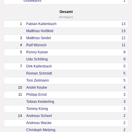
Unbekannt
1
Gesamt
(Vorlagen)
1
Fabian Kallenbach
13
Matthias Hoßfeld
13
3
Matthias Seidel
12
4
Ralf Wünsch
11
5
Ronny Kaiser
9
Udo Schilling
9
7
Dirk Kallenbach
5
Roman Schmidt
5
Toni Zeilmann
5
10
Andrè Keybe
4
11
Philipp Ernst
3
Tobias Keiderling
3
Tommy König
3
14
Andreas Scheel
2
Andreas Wacke
2
Christoph Metzing
2