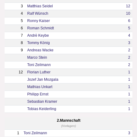
3
Matthias Seidel
12
4
Ralf Wünsch
10
5
Ronny Kaiser
6
6
Roman Schmidt
5
7
Andrè Keybe
4
8
Tommy König
3
9
Andreas Wacke
2
Marco Stein
2
Toni Zeilmann
2
12
Florian Luther
1
Jozef Jan Mozgala
1
Mathias Unkart
1
Philipp Ernst
1
Sebastian Kramer
1
Tobias Keiderling
1
2.Mannschaft
(Vorlagen)
1
Toni Zeilmann
3