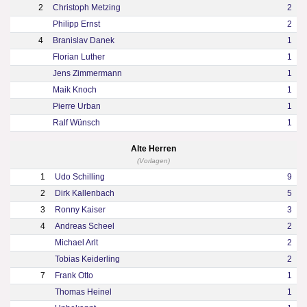
2
Christoph Metzing
2
Philipp Ernst
2
4
Branislav Danek
1
Florian Luther
1
Jens Zimmermann
1
Maik Knoch
1
Pierre Urban
1
Ralf Wünsch
1
Alte Herren
(Vorlagen)
1
Udo Schilling
9
2
Dirk Kallenbach
5
3
Ronny Kaiser
3
4
Andreas Scheel
2
Michael Arlt
2
Tobias Keiderling
2
7
Frank Otto
1
Thomas Heinel
1