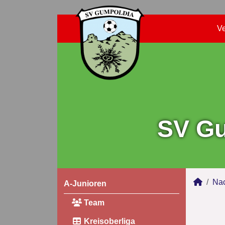
Ve
SV Gu
Na
A-Junioren
Team
Kreisoberliga