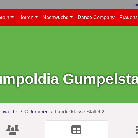
S
rein
Herren
Nachwuchs
Dance Company
Frauens
mpoldia Gumpelstad
chwuchs
C-Junioren
Landesklasse Staffel 2