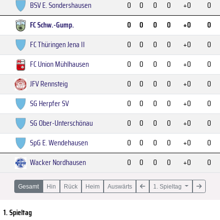
BSV E. Sondershausen
0
0
0
0
+0
0
FC Schw.-Gump.
0
0
0
0
+0
0
FC Thüringen Jena II
0
0
0
0
+0
0
FC Union Mühlhausen
0
0
0
0
+0
0
JFV Rennsteig
0
0
0
0
+0
0
SG Herpfer SV
0
0
0
0
+0
0
SG Ober-Unterschönau
0
0
0
0
+0
0
SpG E. Wendehausen
0
0
0
0
+0
0
Wacker Nordhausen
0
0
0
0
+0
0
Gesamt
Hin
Rück
Heim
Auswärts
1. Spieltag
1. Spieltag