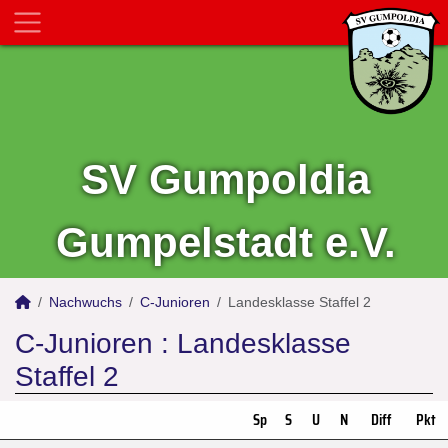
SV Gumpoldia
Gumpelstadt e.V.
Nachwuchs
C-Junioren
Landesklasse Staffel 2
C-Junioren :
Landesklasse
Staffel 2
Sp
S
U
N
Diff
Pkt