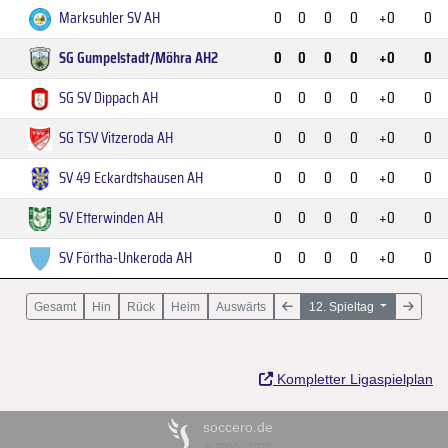
Marksuhler SV AH
0
0
0
0
+0
0
SG Gumpelstadt/Möhra AH2
0
0
0
0
+0
0
SG SV Dippach AH
0
0
0
0
+0
0
SG TSV Vitzeroda AH
0
0
0
0
+0
0
SV 49 Eckardtshausen AH
0
0
0
0
+0
0
SV Etterwinden AH
0
0
0
0
+0
0
SV Förtha-Unkeroda AH
0
0
0
0
+0
0
Gesamt
Hin
Rück
Heim
Auswärts
12. Spieltag
Kompletter Ligaspielplan
soccero.de
© 2006 - 2026