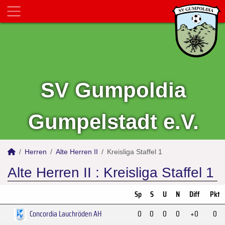
SV Gumpoldia
Gumpelstadt e.V.
Herren
Alte Herren II
Kreisliga Staffel 1
Alte Herren II :
Kreisliga Staffel 1
Sp
S
U
N
Diff
Pkt
Concordia Lauchröden AH
0
0
0
0
+0
0