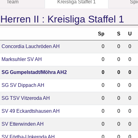
Team
Kreisliga Staffel 1
Spi
 Herren II :
Kreisliga Staffel 1
Sp
S
U
Concordia Lauchröden AH
0
0
0
Marksuhler SV AH
0
0
0
SG Gumpelstadt/Möhra AH2
0
0
0
SG SV Dippach AH
0
0
0
SG TSV Vitzeroda AH
0
0
0
SV 49 Eckardtshausen AH
0
0
0
SV Etterwinden AH
0
0
0
SV Förtha-Unkeroda AH
0
0
0