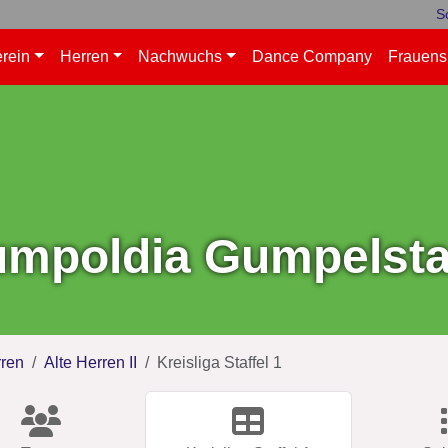
S
rein
Herren
Nachwuchs
Dance Company
Frauens
mpoldia Gumpelstad
ren
Alte Herren II
Kreisliga Staffel 1