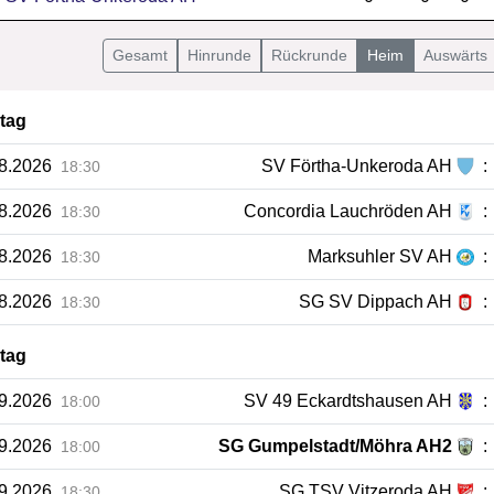
Gesamt
Hin
runde
Rück
runde
Heim
Auswärts
ltag
08.2026
SV Förtha-Unkeroda AH
:
18:30
08.2026
Concordia Lauchröden AH
:
18:30
08.2026
Marksuhler SV AH
:
18:30
08.2026
SG SV Dippach AH
:
18:30
ltag
09.2026
SV 49 Eckardtshausen AH
:
18:00
09.2026
SG Gumpelstadt/Möhra AH2
:
18:00
09.2026
SG TSV Vitzeroda AH
:
18:30