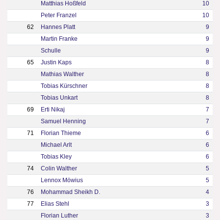
Matthias Hoßfeld
10
Peter Franzel
10
62
Hannes Platt
9
Martin Franke
9
Schulle
9
65
Justin Kaps
8
Mathias Walther
8
Tobias Kürschner
8
Tobias Unkart
8
69
Erti Nikaj
7
Samuel Henning
7
71
Florian Thieme
6
Michael Arlt
6
Tobias Kley
6
74
Colin Walther
5
Lennox Möwius
5
76
Mohammad Sheikh D.
4
77
Elias Stehl
3
Florian Luther
3