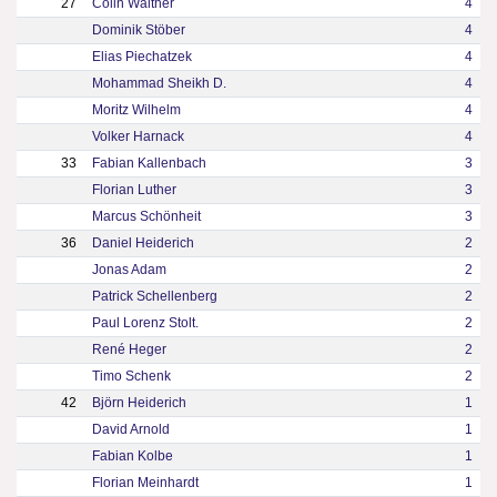
27
Colin Walther
4
Dominik Stöber
4
Elias Piechatzek
4
Mohammad Sheikh D.
4
Moritz Wilhelm
4
Volker Harnack
4
33
Fabian Kallenbach
3
Florian Luther
3
Marcus Schönheit
3
36
Daniel Heiderich
2
Jonas Adam
2
Patrick Schellenberg
2
Paul Lorenz Stolt.
2
René Heger
2
Timo Schenk
2
42
Björn Heiderich
1
David Arnold
1
Fabian Kolbe
1
Florian Meinhardt
1