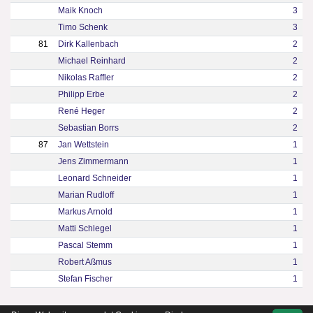
Maik Knoch
3
Timo Schenk
3
81
Dirk Kallenbach
2
Michael Reinhard
2
Nikolas Raffler
2
Philipp Erbe
2
René Heger
2
Sebastian Borrs
2
87
Jan Wettstein
1
Jens Zimmermann
1
Leonard Schneider
1
Marian Rudloff
1
Markus Arnold
1
Matti Schlegel
1
Pascal Stemm
1
Robert Aßmus
1
Stefan Fischer
1