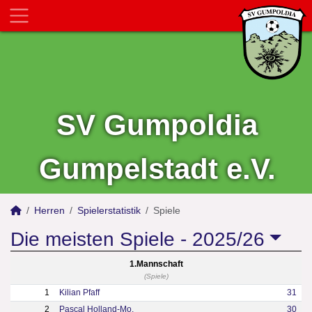
SV Gumpoldia
Gumpelstadt e.V.
Herren
Spielerstatistik
Spiele
Die meisten Spiele -
2025/26
1.Mannschaft
(Spiele)
1
Kilian Pfaff
31
2
Pascal Holland-Mo.
30