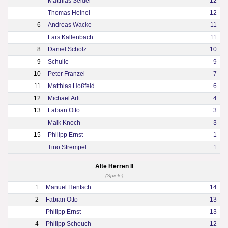
Matthias Seidel
12
Thomas Heinel
12
6
Andreas Wacke
11
Lars Kallenbach
11
8
Daniel Scholz
10
9
Schulle
9
10
Peter Franzel
7
11
Matthias Hoßfeld
6
12
Michael Arlt
4
13
Fabian Otto
3
Maik Knoch
3
15
Philipp Ernst
1
Tino Strempel
1
Alte Herren II
(Spiele)
1
Manuel Hentsch
14
2
Fabian Otto
13
Philipp Ernst
13
4
Philipp Scheuch
12