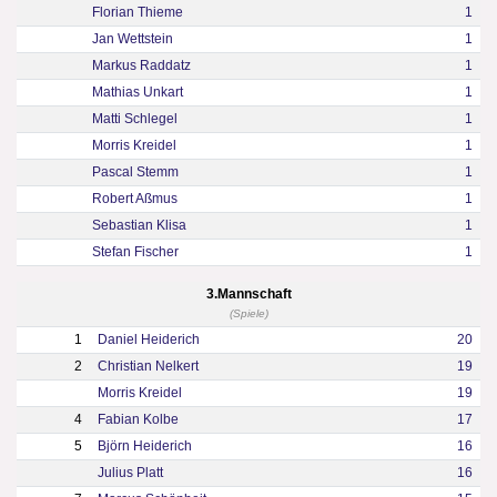
Florian Thieme
1
Jan Wettstein
1
Markus Raddatz
1
Mathias Unkart
1
Matti Schlegel
1
Morris Kreidel
1
Pascal Stemm
1
Robert Aßmus
1
Sebastian Klisa
1
Stefan Fischer
1
3.Mannschaft
(Spiele)
1
Daniel Heiderich
20
2
Christian Nelkert
19
Morris Kreidel
19
4
Fabian Kolbe
17
5
Björn Heiderich
16
Julius Platt
16