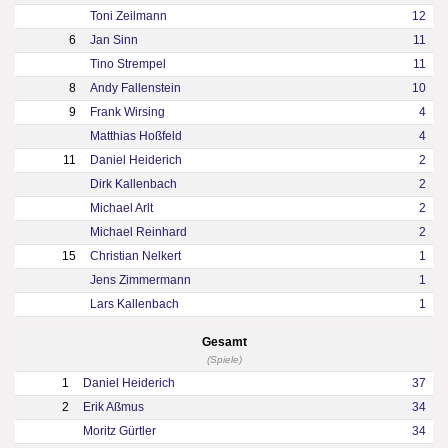
Toni Zeilmann
12
6
Jan Sinn
11
Tino Strempel
11
8
Andy Fallenstein
10
9
Frank Wirsing
4
Matthias Hoßfeld
4
11
Daniel Heiderich
2
Dirk Kallenbach
2
Michael Arlt
2
Michael Reinhard
2
15
Christian Nelkert
1
Jens Zimmermann
1
Lars Kallenbach
1
Gesamt
(Spiele)
1
Daniel Heiderich
37
2
Erik Aßmus
34
Moritz Gürtler
34