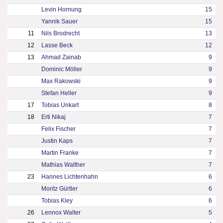
Levin Hornung
15
Yannik Sauer
15
11
Nils Brodrecht
13
12
Lasse Beck
12
13
Ahmad Zainab
9
Dominic Möller
9
Max Rakowski
9
Stefan Heller
9
17
Tobias Unkart
8
18
Erti Nikaj
7
Felix Fischer
7
Justin Kaps
7
Martin Franke
7
Mathias Walther
7
23
Hannes Lichtenhahn
6
Moritz Gürtler
6
Tobias Kley
6
26
Lennox Walter
5