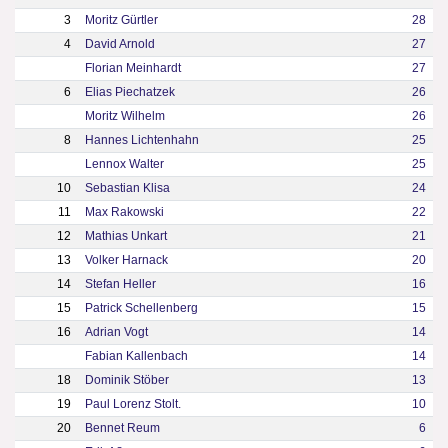
3
Moritz Gürtler
28
4
David Arnold
27
Florian Meinhardt
27
6
Elias Piechatzek
26
Moritz Wilhelm
26
8
Hannes Lichtenhahn
25
Lennox Walter
25
10
Sebastian Klisa
24
11
Max Rakowski
22
12
Mathias Unkart
21
13
Volker Harnack
20
14
Stefan Heller
16
15
Patrick Schellenberg
15
16
Adrian Vogt
14
Fabian Kallenbach
14
18
Dominik Stöber
13
19
Paul Lorenz Stolt.
10
20
Bennet Reum
6