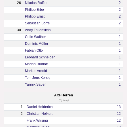
26
Nikolas Raffler
2
Philipp Erbe
2
Philipp Ernst
2
Sebastian Borrs
2
30
Andy Fallenstein
1
Colin Walther
1
Dominic Möller
1
Fabian Otto
1
Leonard Schneider
1
Marian Rudloff
1
Markus Arnold
1
Toni Jens Korsig
1
Yannik Sauer
1
Alte Herren
(Spiele)
1
Daniel Heiderich
13
2
Christian Nelkert
12
Frank Wirsing
12