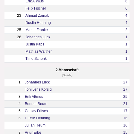
Erik Aßmus
6
Felix Fischer
6
23
Ahmad Zainab
4
Dustin Henning
4
25
Martin Franke
2
26
Johannes Luck
1
Justin Kaps
1
Mathias Walther
1
Timo Schenk
1
2.Mannschaft
(Spiele)
1
Johannes Luck
27
Toni Jens Korsig
27
3
Erik Aßmus
25
4
Bennet Reum
21
5
Gustav Fritsch
17
6
Dustin Henning
16
Julian Reum
16
8
Artur Erbe
15