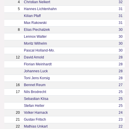
4
Christian Nelkert
32
5
Hannes Lichtenhahn
31
Kilian Pfaff
31
Max Rakowski
31
8
Elias Piechatzek
30
Lennox Walter
30
Moritz Wilhelm
30
Pascal Holland-Mo.
30
12
David Arnold
28
Florian Meinhardt
28
Johannes Luck
28
Toni Jens Korsig
28
16
Bennet Reum
27
17
Nils Brodrecht
25
Sebastian Klisa
25
Stefan Heller
25
20
Volker Harnack
24
21
Gustav Fritsch
23
22
Mathias Unkart
22