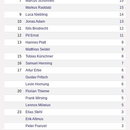
7
Marcus Schönheit
15
Markus Raddatz
15
9
Luca Niebling
14
10
Jonas Adam
13
11
Nils Brodrecht
12
12
Pit Ernst
11
13
Hannes Platt
9
Matthias Seidel
9
15
Tobias Kürschner
8
16
Samuel Henning
7
17
Artur Erbe
6
Gustav Fritsch
6
Levin Hornung
6
20
Florian Thieme
5
Frank Wirsing
5
Lennox Möwius
5
23
Elias Stehl
3
Erik Aßmus
3
Peter Franzel
3