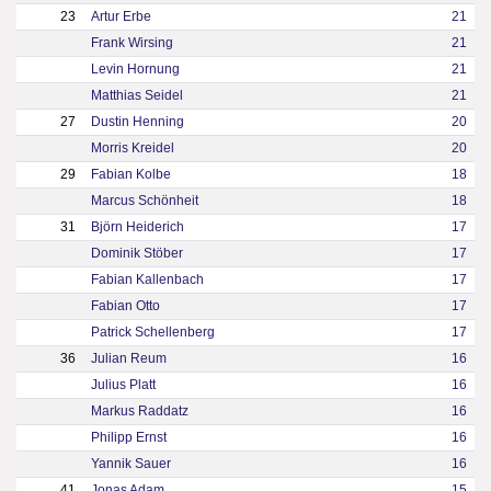
23
Artur Erbe
21
Frank Wirsing
21
Levin Hornung
21
Matthias Seidel
21
27
Dustin Henning
20
Morris Kreidel
20
29
Fabian Kolbe
18
Marcus Schönheit
18
31
Björn Heiderich
17
Dominik Stöber
17
Fabian Kallenbach
17
Fabian Otto
17
Patrick Schellenberg
17
36
Julian Reum
16
Julius Platt
16
Markus Raddatz
16
Philipp Ernst
16
Yannik Sauer
16
41
Jonas Adam
15