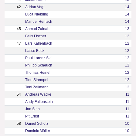
42
Adrian Vogt
14
Luca Niebling
14
Manuel Hentsch
14
45
Ahmad Zainab
13
Felix Fischer
13
47
Lars Kallenbach
12
Lasse Beck
12
Paul Lorenz Stolt.
12
Philipp Scheuch
12
Thomas Heinel
12
Tino Strempel
12
Toni Zeilmann
12
54
Andreas Wacke
11
Andy Fallenstein
11
Jan Sinn
11
Pit Ernst
11
58
Daniel Scholz
10
Dominic Möller
10