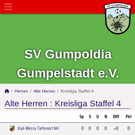
SV Gumpoldia
Gumpelstadt e.V.
Herren
Alte Herren
Kreisliga Staffel 4
Alte Herren :
Kreisliga Staffel 4
Sp
S
U
N
Diff
Pkt
Kali-Werra Tiefenort AH
0
0
0
0
+0
0