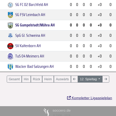
SG FC 02 Barchfeld AH
0
0
0
0
+0
0
SG FSV Leimbach AH
0
0
0
0
+0
0
SG Gumpelstadt/Möhra AH
0
0
0
0
+0
0
SpG Gl. Schweina AH
0
0
0
0
+0
0
SV Kaltenborn AH
0
0
0
0
+0
0
TuS 04 Meimers AH
0
0
0
0
+0
0
Wacker Bad Salzungen AH
0
0
0
0
+0
0
Gesamt
Hin
Rück
Heim
Auswärts
12. Spieltag
Kompletter Ligaspielplan
soccero.de
© 2006 - 2026