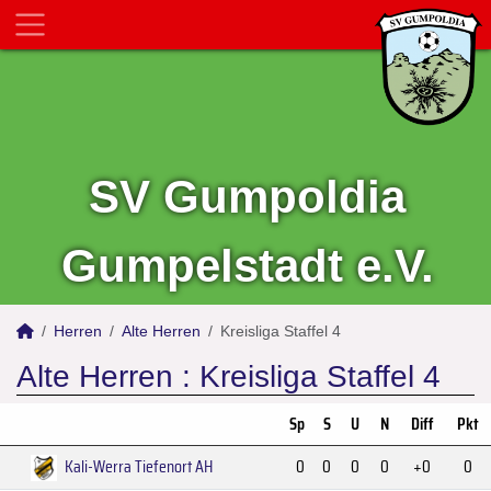
SV Gumpoldia
Gumpelstadt e.V.
Herren
Alte Herren
Kreisliga Staffel 4
Alte Herren :
Kreisliga Staffel 4
Sp
S
U
N
Diff
Pkt
Kali-Werra Tiefenort AH
0
0
0
0
+0
0