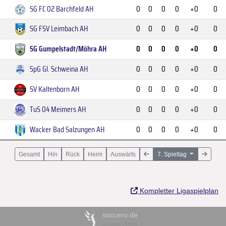
SG FC 02 Barchfeld AH
0
0
0
0
+0
0
SG FSV Leimbach AH
0
0
0
0
+0
0
SG Gumpelstadt/Möhra AH
0
0
0
0
+0
0
SpG Gl. Schweina AH
0
0
0
0
+0
0
SV Kaltenborn AH
0
0
0
0
+0
0
TuS 04 Meimers AH
0
0
0
0
+0
0
Wacker Bad Salzungen AH
0
0
0
0
+0
0
Gesamt
Hin
Rück
Heim
Auswärts
7. Spieltag
Kompletter Ligaspielplan
soccero.de
© 2006 - 2026