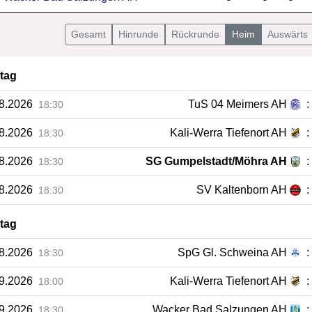
Gesamt
Hin
runde
Rück
runde
Heim
Auswärts
ltag
08.2026
TuS 04 Meimers AH
:
18:30
08.2026
Kali-Werra Tiefenort AH
:
18:30
08.2026
SG Gumpelstadt/Möhra AH
:
18:30
08.2026
SV Kaltenborn AH
:
18:30
ltag
08.2026
SpG Gl. Schweina AH
:
18:30
09.2026
Kali-Werra Tiefenort AH
:
18:00
09.2026
Wacker Bad Salzungen AH
:
18:30