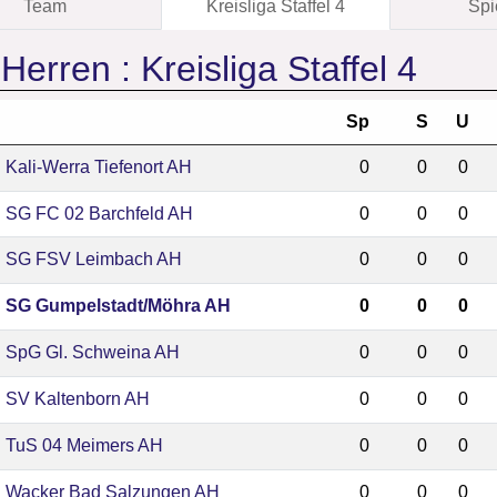
Team
Kreisliga Staffel 4
Spi
 Herren :
Kreisliga Staffel 4
Sp
S
U
Kali-Werra Tiefenort AH
0
0
0
SG FC 02 Barchfeld AH
0
0
0
SG FSV Leimbach AH
0
0
0
SG Gumpelstadt/Möhra AH
0
0
0
SpG Gl. Schweina AH
0
0
0
SV Kaltenborn AH
0
0
0
TuS 04 Meimers AH
0
0
0
Wacker Bad Salzungen AH
0
0
0