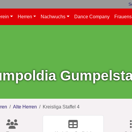
S
rein
Herren
Nachwuchs
Dance Company
Frauens
mpoldia Gumpelstad
ren
Alte Herren
Kreisliga Staffel 4