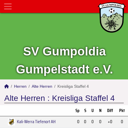
SV Gumpoldia
Gumpelstadt e.V.
Herren
Alte Herren
Kreisliga Staffel 4
Alte Herren :
Kreisliga Staffel 4
Sp
S
U
N
Diff
Pkt
Kali-Werra Tiefenort AH
0
0
0
0
+0
0