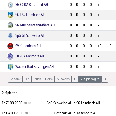
SG FC 02 Barchfeld AH
0
0
0
0
+0
0
SG FSV Leimbach AH
0
0
0
0
+0
0
SG Gumpelstadt/Möhra AH
0
0
0
0
+0
0
SpG Gl. Schweina AH
0
0
0
0
+0
0
SV Kaltenborn AH
0
0
0
0
+0
0
TuS 04 Meimers AH
0
0
0
0
+0
0
Wacker Bad Salzungen AH
0
0
0
0
+0
0
Gesamt
Hin
Rück
Heim
Auswärts
2. Spieltag
2. Spieltag
Fr, 21.08.2026
SpG Schweina AH
:
SG Leimbach AH
18:30
Fr, 04.09.2026
Tiefenort AH
:
Kaltenborn AH
18:00