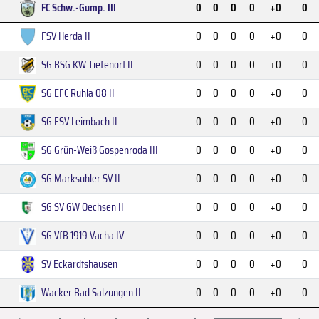
FC Schw.-Gump. III
0
0
0
0
+0
0
FSV Herda II
0
0
0
0
+0
0
SG BSG KW Tiefenort II
0
0
0
0
+0
0
SG EFC Ruhla 08 II
0
0
0
0
+0
0
SG FSV Leimbach II
0
0
0
0
+0
0
SG Grün-Weiß Gospenroda III
0
0
0
0
+0
0
SG Marksuhler SV II
0
0
0
0
+0
0
SG SV GW Oechsen II
0
0
0
0
+0
0
SG VfB 1919 Vacha IV
0
0
0
0
+0
0
SV Eckardtshausen
0
0
0
0
+0
0
Wacker Bad Salzungen II
0
0
0
0
+0
0